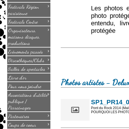
›
Festivals Région
Les photos e
parisienne
photo protég
›
Festivals Centre
entendu, li
›
Organisateurs,
protégée
maisons disques,
productions
›
Evènements passés
›
Discothèques/Clubs
›
Salles de spectacles
Livre d'or
Photos artistes - Delu
Pour nous joindre
›
Associations d'utilité
publique /
SP1_PR14_02
Parrainages
Pont du Rock 2014 (Male
POURQUOI LES PHOTOS
›
Partenaires
Les photos en ligne so
›
Coups de coeur
sont, bien entendu, livr