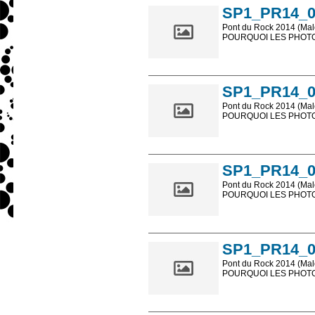
SP1_PR14_0
Pont du Rock 2014 (Male
POURQUOI LES PHOTOS
Les photos en ligne so
sont, bien entendu, livr
SP1_PR14_0
Pont du Rock 2014 (Male
POURQUOI LES PHOTOS
Les photos en ligne so
sont, bien entendu, livr
SP1_PR14_0
Pont du Rock 2014 (Male
POURQUOI LES PHOTOS
Les photos en ligne so
sont, bien entendu, livr
SP1_PR14_0
Pont du Rock 2014 (Male
POURQUOI LES PHOTOS
Les photos en ligne so
sont, bien entendu, livr