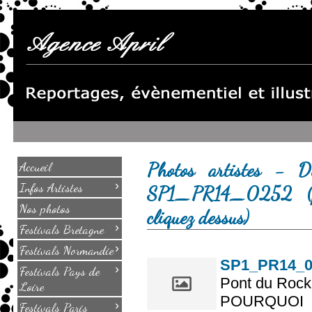
Photos artistes - 
Accueil
›
Infos Artistes
SP1_PR14_0252 (po
Nos photos
cliquez dessus)
›
Festivals Bretagne
›
Festivals Normandie
SP1_PR14_02
›
Festivals Pays de
Pont du Rock 
Loire
POURQUOI
›
Festivals Paris