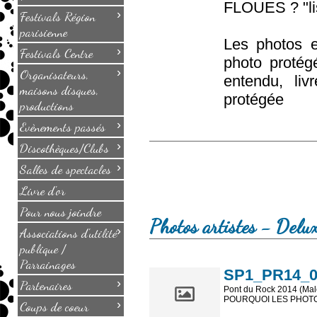
FLOUES ? "lis
›
Festivals Région
parisienne
Les photos e
›
Festivals Centre
photo protég
›
Organisateurs,
entendu, li
maisons disques,
protégée
productions
›
Evènements passés
›
Discothèques/Clubs
›
Salles de spectacles
Livre d'or
Pour nous joindre
Photos artistes - Delu
›
Associations d'utilité
publique /
Parrainages
SP1_PR14_02
›
Partenaires
Pont du Rock 2014 (Male
POURQUOI LES PHOTOS
›
Coups de coeur