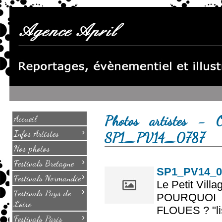
Photos artistes - 
Accueil
›
Infos Artistes
SP1_PV14_0787
Nos photos
›
Festivals Bretagne
SP1_PV14_0
›
Festivals Normandie
Le Petit Villa
›
Festivals Pays de
POURQUOI
Loire
FLOUES ? "lis
›
Festivals Paris