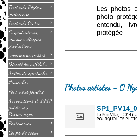
›
Festivals Région
Les photos e
parisienne
photo protég
›
Festivals Centre
entendu, li
›
Organisateurs,
protégée
maisons disques,
productions
›
Evènements passés
›
Discothèques/Clubs
›
Salles de spectacles
Livre d'or
Photos artistes - O Nyx
Pour nous joindre
›
Associations d'utilité
publique /
SP1_PV14_00
Parrainages
Le Petit Village 2014 (L
POURQUOI LES PHOTOS
›
Partenaires
Les photos en ligne so
›
Coups de coeur
sont, bien entendu, livr