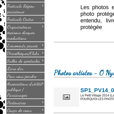
›
Festivals Région
Les photos e
parisienne
photo protég
›
Festivals Centre
entendu, li
›
Organisateurs,
protégée
maisons disques,
productions
›
Evènements passés
›
Discothèques/Clubs
›
Salles de spectacles
Livre d'or
Photos artistes - O Nyx
Pour nous joindre
›
Associations d'utilité
publique /
SP1_PV14_00
Parrainages
Le Petit Village 2014 (L
POURQUOI LES PHOTOS
›
Partenaires
Les photos en ligne so
›
Coups de coeur
sont, bien entendu, livr