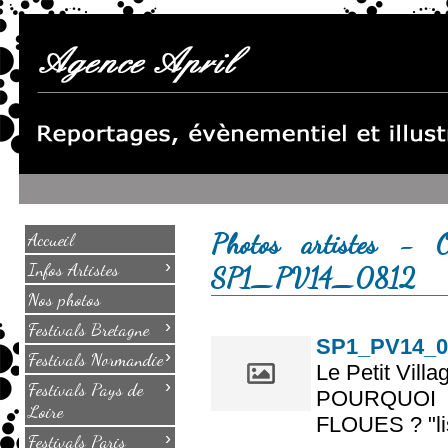
Photos artistes - 
Accueil
›
Infos Artistes
SP1_PV14_0812
Nos photos
›
Festivals Bretagne
SP1_PV14_0
›
Festivals Normandie
Le Petit Villa
›
Festivals Pays de
POURQUOI
Loire
FLOUES ? "lis
›
Festivals Paris