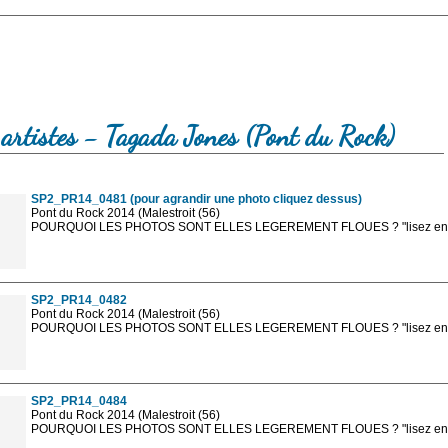
artistes - Tagada Jones (Pont du Rock)
SP2_PR14_0481 (pour agrandir une photo cliquez dessus)
Pont du Rock 2014 (Malestroit (56)
POURQUOI LES PHOTOS SONT ELLES LEGEREMENT FLOUES ? "lisez en sa
Les photos en ligne sont en basse résolution avec la mention photo prot
sont, bien entendu, livrées en haute résolution sans la mention photo protég
SP2_PR14_0482
Pont du Rock 2014 (Malestroit (56)
POURQUOI LES PHOTOS SONT ELLES LEGEREMENT FLOUES ? "lisez en sa
Les photos en ligne sont en basse résolution avec la mention photo prot
sont, bien entendu, livrées en haute résolution sans la mention photo protég
SP2_PR14_0484
Pont du Rock 2014 (Malestroit (56)
POURQUOI LES PHOTOS SONT ELLES LEGEREMENT FLOUES ? "lisez en sa