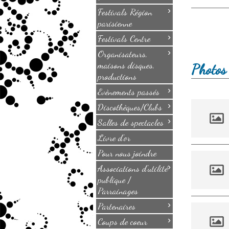
›
Festivals Région
parisienne
›
Festivals Centre
›
Organisateurs,
maisons disques,
Photos 
productions
›
Evènements passés
›
Discothèques/Clubs
›
Salles de spectacles
Livre d'or
Pour nous joindre
›
Associations d'utilité
publique /
Parrainages
›
Partenaires
›
Coups de coeur