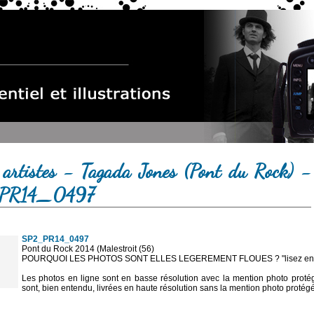
 artistes - Tagada Jones (Pont du Rock) -
PR14_0497
SP2_PR14_0497
Pont du Rock 2014 (Malestroit (56)
POURQUOI LES PHOTOS SONT ELLES LEGEREMENT FLOUES ? "lisez en sa
Les photos en ligne sont en basse résolution avec la mention photo prot
sont, bien entendu, livrées en haute résolution sans la mention photo protég