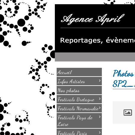
Photos
Accueil
›
Infos Artistes
SP2_
Nos photos
›
Festivals Bretagne
›
Festivals Normandie
›
Festivals Pays de
Loire
›
Festivals Paris