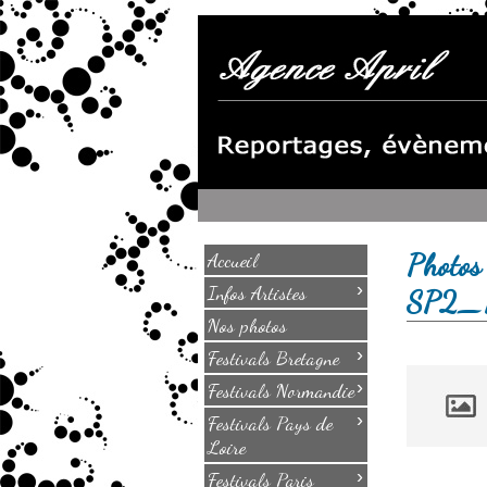
Photos
Accueil
›
Infos Artistes
SP2_
Nos photos
›
Festivals Bretagne
›
Festivals Normandie
›
Festivals Pays de
Loire
›
Festivals Paris