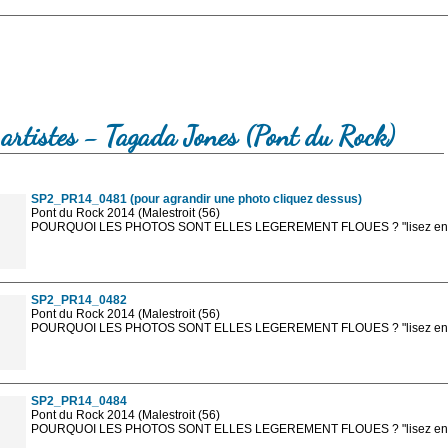
artistes - Tagada Jones (Pont du Rock)
SP2_PR14_0481 (pour agrandir une photo cliquez dessus)
Pont du Rock 2014 (Malestroit (56)
POURQUOI LES PHOTOS SONT ELLES LEGEREMENT FLOUES ? "lisez en sa
Les photos en ligne sont en basse résolution avec la mention photo prot
sont, bien entendu, livrées en haute résolution sans la mention photo protég
SP2_PR14_0482
Pont du Rock 2014 (Malestroit (56)
POURQUOI LES PHOTOS SONT ELLES LEGEREMENT FLOUES ? "lisez en sa
Les photos en ligne sont en basse résolution avec la mention photo prot
sont, bien entendu, livrées en haute résolution sans la mention photo protég
SP2_PR14_0484
Pont du Rock 2014 (Malestroit (56)
POURQUOI LES PHOTOS SONT ELLES LEGEREMENT FLOUES ? "lisez en sa