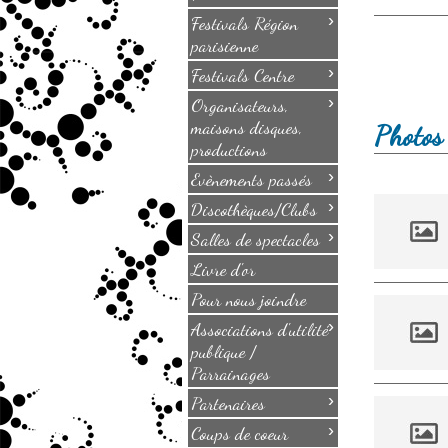
›
Festivals Région
parisienne
›
Festivals Centre
›
Organisateurs,
maisons disques,
Photos 
productions
›
Evènements passés
›
Discothèques/Clubs
›
Salles de spectacles
Livre d'or
Pour nous joindre
›
Associations d'utilité
publique /
Parrainages
›
Partenaires
›
Coups de coeur