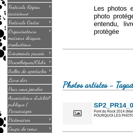
›
Festivals Région
Les photos e
parisienne
photo protég
›
Festivals Centre
entendu, li
›
Organisateurs,
protégée
maisons disques,
productions
›
Evènements passés
›
Discothèques/Clubs
›
Salles de spectacles
Livre d'or
Photos artistes - Taga
Pour nous joindre
›
Associations d'utilité
publique /
SP2_PR14_04
Parrainages
Pont du Rock 2014 (Male
POURQUOI LES PHOTOS
›
Partenaires
Les photos en ligne so
›
Coups de coeur
sont, bien entendu, livr