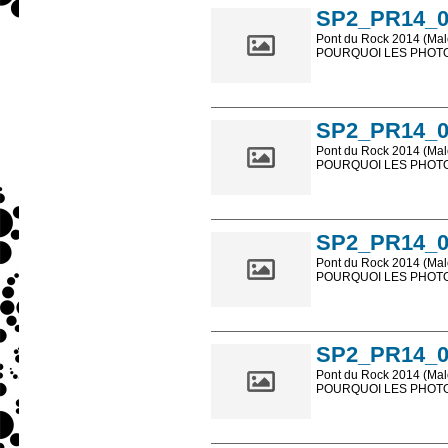
SP2_PR14_0
Pont du Rock 2014 (Male
POURQUOI LES PHOTOS
Les photos en ligne so
sont, bien entendu, livr
SP2_PR14_0
Pont du Rock 2014 (Male
POURQUOI LES PHOTOS
Les photos en ligne so
sont, bien entendu, livr
SP2_PR14_0
Pont du Rock 2014 (Male
POURQUOI LES PHOTOS
Les photos en ligne so
sont, bien entendu, livr
SP2_PR14_0
Pont du Rock 2014 (Male
POURQUOI LES PHOTOS
Les photos en ligne so
sont, bien entendu, livr