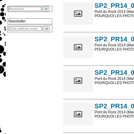
SP2_PR14_0
Pont du Rock 2014 (Male
POURQUOI LES PHOTOS
Newsletter :
Les photos en ligne so
sont, bien entendu, livr
SP2_PR14_0
Pont du Rock 2014 (Male
POURQUOI LES PHOTOS
Les photos en ligne so
sont, bien entendu, livr
SP2_PR14_0
Pont du Rock 2014 (Male
POURQUOI LES PHOTOS
Les photos en ligne so
sont, bien entendu, livr
SP2_PR14_0
Pont du Rock 2014 (Male
POURQUOI LES PHOTOS
Les photos en ligne so
sont, bien entendu, livr