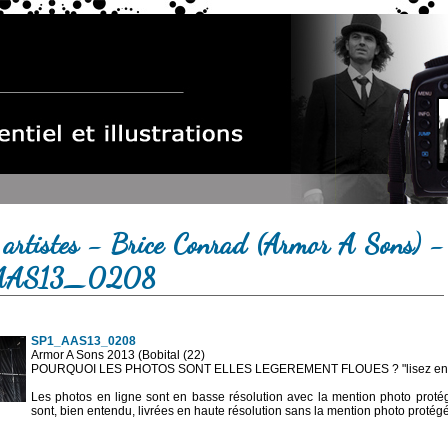
 artistes - Brice Conrad (Armor A Sons) -
AAS13_0208
SP1_AAS13_0208
Armor A Sons 2013 (Bobital (22)
POURQUOI LES PHOTOS SONT ELLES LEGEREMENT FLOUES ? "lisez en sa
Les photos en ligne sont en basse résolution avec la mention photo prot
sont, bien entendu, livrées en haute résolution sans la mention photo protég