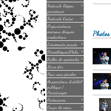
›
Festivals Région
parisienne
›
Festivals Centre
›
Organisateurs,
maisons disques,
Photos
productions
›
Evènements passés
›
Discothèques/Clubs
›
Salles de spectacles
Livre d'or
Pour nous joindre
›
Associations d'utilité
publique /
Parrainages
›
Partenaires
›
Coups de coeur