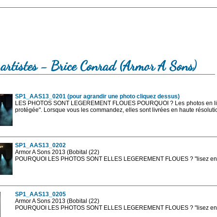
 artistes - Brice Conrad (Armor A Sons)
SP1_AAS13_0201 (pour agrandir une photo cliquez dessus)
LES PHOTOS SONT LEGEREMENT FLOUES POURQUOI ? Les photos en ligne 
protégée". Lorsque vous les commandez, elles sont livrées en haute résolut
SP1_AAS13_0202
Armor A Sons 2013 (Bobital (22)
POURQUOI LES PHOTOS SONT ELLES LEGEREMENT FLOUES ? "lisez en sa
Les photos en ligne sont en basse résolution avec la mention photo prot
sont, bien entendu, livrées en haute résolution sans la mention photo protég
SP1_AAS13_0205
Armor A Sons 2013 (Bobital (22)
POURQUOI LES PHOTOS SONT ELLES LEGEREMENT FLOUES ? "lisez en sa