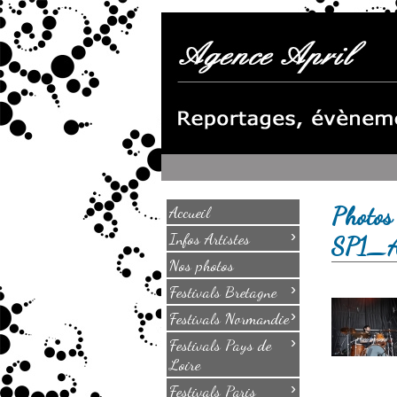
Photos
Accueil
›
Infos Artistes
SP1_
Nos photos
›
Festivals Bretagne
›
Festivals Normandie
›
Festivals Pays de
Loire
›
Festivals Paris