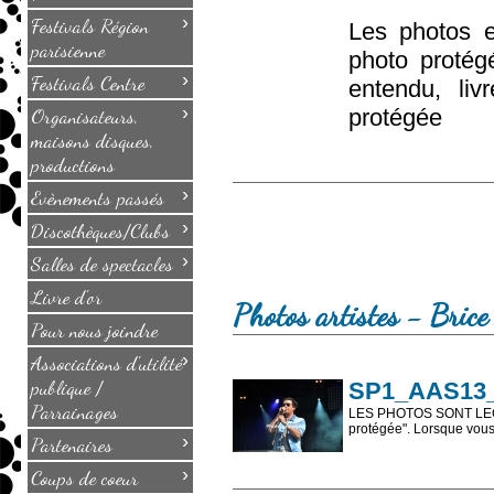
›
Festivals Région
Les photos e
parisienne
photo protég
›
Festivals Centre
entendu, li
›
Organisateurs,
protégée
maisons disques,
productions
›
Evènements passés
›
Discothèques/Clubs
›
Salles de spectacles
Livre d'or
Photos artistes - Bric
Pour nous joindre
›
Associations d'utilité
publique /
SP1_AAS13_0
Parrainages
LES PHOTOS SONT LEGE
protégée". Lorsque vous
›
Partenaires
›
Coups de coeur