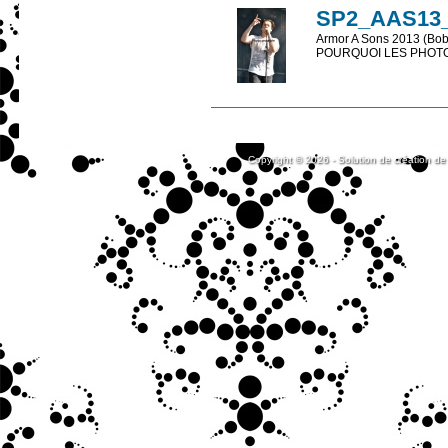
SP2_AAS13
Armor A Sons 2013 (Bobi
POURQUOI LES PHOTOS
Les photos en ligne so
sont, bien entendu, livr
Copyright © 2026 - Solution de création de 