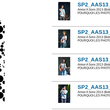
SP2_AAS13
Armor A Sons 2013 (Bobi
POURQUOI LES PHOTOS
Les photos en ligne so
sont, bien entendu, livr
SP2_AAS13
Armor A Sons 2013 (Bobi
POURQUOI LES PHOTOS
Les photos en ligne so
sont, bien entendu, livr
SP2_AAS13
Armor A Sons 2013 (Bobi
POURQUOI LES PHOTOS
Les photos en ligne so
sont, bien entendu, livr
SP2_AAS13
Armor A Sons 2013 (Bobi
POURQUOI LES PHOTOS
Les photos en ligne so
sont, bien entendu, livr