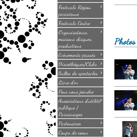
›
Festivals Région
parisienne
›
Festivals Centre
›
Organisateurs,
maisons disques,
Photos
productions
›
Evènements passés
›
Discothèques/Clubs
›
Salles de spectacles
Livre d'or
Pour nous joindre
›
Associations d'utilité
publique /
Parrainages
›
Partenaires
›
Coups de coeur