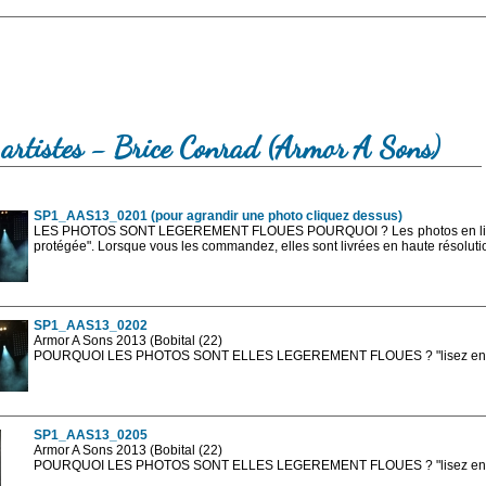
 artistes - Brice Conrad (Armor A Sons)
SP1_AAS13_0201 (pour agrandir une photo cliquez dessus)
LES PHOTOS SONT LEGEREMENT FLOUES POURQUOI ? Les photos en ligne 
protégée". Lorsque vous les commandez, elles sont livrées en haute résolut
SP1_AAS13_0202
Armor A Sons 2013 (Bobital (22)
POURQUOI LES PHOTOS SONT ELLES LEGEREMENT FLOUES ? "lisez en sa
Les photos en ligne sont en basse résolution avec la mention photo prot
sont, bien entendu, livrées en haute résolution sans la mention photo protég
SP1_AAS13_0205
Armor A Sons 2013 (Bobital (22)
POURQUOI LES PHOTOS SONT ELLES LEGEREMENT FLOUES ? "lisez en sa