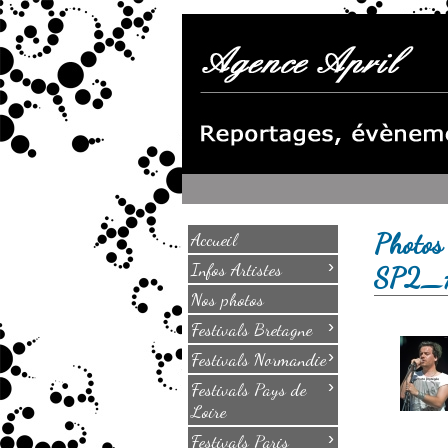
Photos
Accueil
›
Infos Artistes
SP2_
Nos photos
›
Festivals Bretagne
›
Festivals Normandie
›
Festivals Pays de
Loire
›
Festivals Paris