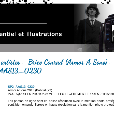
 artistes - Brice Conrad (Armor A Sons) -
AAS13_0230
SP2_AAS13_0230
Armor A Sons 2013 (Bobital (22)
POURQUOI LES PHOTOS SONT ELLES LEGEREMENT FLOUES ? "lisez en sa
Les photos en ligne sont en basse résolution avec la mention photo prot
sont, bien entendu, livrées en haute résolution sans la mention photo protég