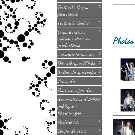
›
Festivals Région
parisienne
›
Festivals Centre
›
Organisateurs,
maisons disques,
Photos 
productions
›
Evènements passés
›
Discothèques/Clubs
›
Salles de spectacles
Livre d'or
Pour nous joindre
›
Associations d'utilité
publique /
Parrainages
›
Partenaires
›
Coups de coeur