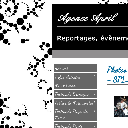
Photos
Accueil
›
Infos Artistes
- SP
Nos photos
›
Festivals Bretagne
›
Festivals Normandie
›
Festivals Pays de
Loire
›
Festivals Paris