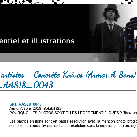
 artistes - Concrète Knives (Armor A Sons)
1_AAS18_0043
SP1_AAS18_0043
Armor A Sons 2018 (Bobital (22)
POURQUOI LES PHOTOS SONT ELLES LEGEREMENT FLOUES ? "lisez en sa
Les photos en ligne sont en basse résolution avec la mention photo prot
sont, bien entendu, livrées en haute résolution sans la mention photo protég