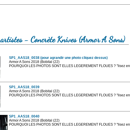
artistes - Concrète Knives (Armor A Sons)
SP1_AAS18_0038 (pour agrandir une photo cliquez dessus)
Armor A Sons 2018 (Bobital (22)
POURQUOI LES PHOTOS SONT ELLES LEGEREMENT FLOUES ? "lisez en sa
Les photos en ligne sont en basse résolution avec la mention photo prot
sont, bien entendu, livrées en haute résolution sans la mention photo protég
SP1_AAS18_0039
Armor A Sons 2018 (Bobital (22)
POURQUOI LES PHOTOS SONT ELLES LEGEREMENT FLOUES ? "lisez en sa
Les photos en ligne sont en basse résolution avec la mention photo prot
sont, bien entendu, livrées en haute résolution sans la mention photo protég
SP1_AAS18_0040
Armor A Sons 2018 (Bobital (22)
POURQUOI LES PHOTOS SONT ELLES LEGEREMENT FLOUES ? "lisez en sa