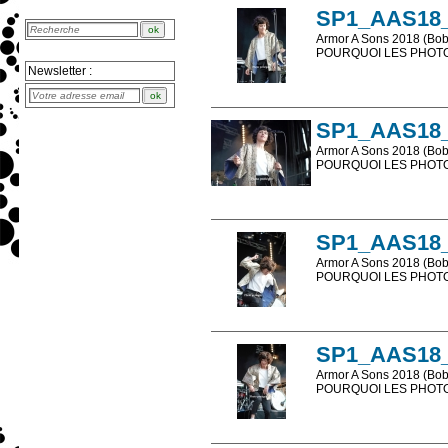
SP1_AAS18
Armor A Sons 2018 (Bobi
POURQUOI LES PHOTOS
Newsletter :
Les photos en ligne so
sont, bien entendu, livr
SP1_AAS18
Armor A Sons 2018 (Bobi
POURQUOI LES PHOTOS
Les photos en ligne so
sont, bien entendu, livr
SP1_AAS18
Armor A Sons 2018 (Bobi
POURQUOI LES PHOTOS
Les photos en ligne so
sont, bien entendu, livr
SP1_AAS18
Armor A Sons 2018 (Bobi
POURQUOI LES PHOTOS
Les photos en ligne so
sont, bien entendu, livr