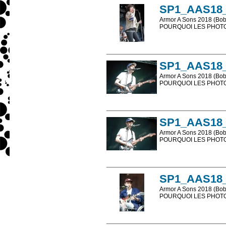
SP1_AAS18
Armor A Sons 2018 (Bobi
POURQUOI LES PHOTOS
Les photos en ligne so
sont, bien entendu, livr
SP1_AAS18
Armor A Sons 2018 (Bobi
POURQUOI LES PHOTOS
Les photos en ligne so
sont, bien entendu, livr
SP1_AAS18
Armor A Sons 2018 (Bobi
POURQUOI LES PHOTOS
Les photos en ligne so
sont, bien entendu, livr
SP1_AAS18
Armor A Sons 2018 (Bobi
POURQUOI LES PHOTOS
Les photos en ligne so
sont, bien entendu, livr