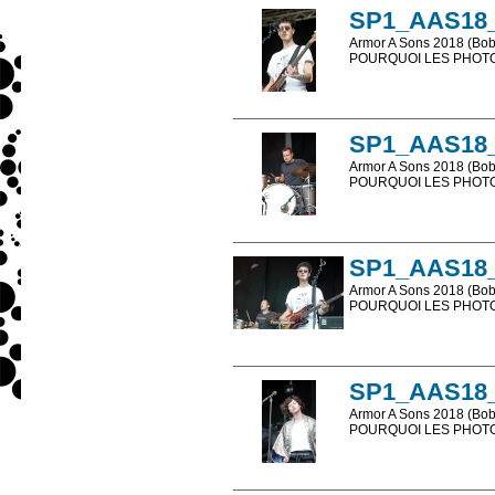
SP1_AAS18
Armor A Sons 2018 (Bobi
POURQUOI LES PHOTOS
Les photos en ligne so
sont, bien entendu, livr
SP1_AAS18
Armor A Sons 2018 (Bobi
POURQUOI LES PHOTOS
Les photos en ligne so
sont, bien entendu, livr
SP1_AAS18
Armor A Sons 2018 (Bobi
POURQUOI LES PHOTOS
Les photos en ligne so
sont, bien entendu, livr
SP1_AAS18
Armor A Sons 2018 (Bobi
POURQUOI LES PHOTOS
Les photos en ligne so
sont, bien entendu, livr