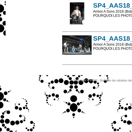
SP4_AAS18
Armor A Sons 2018 (Bobi
POURQUOI LES PHOTOS
Les photos en ligne so
sont, bien entendu, livr
SP4_AAS18
Armor A Sons 2018 (Bobi
POURQUOI LES PHOTOS
Les photos en ligne so
sont, bien entendu, livr
Copyright © 2026 - Solution de création de 