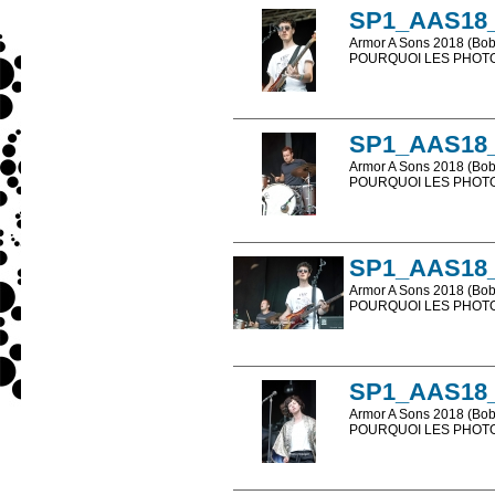
SP1_AAS18
Armor A Sons 2018 (Bobi
POURQUOI LES PHOTOS
Les photos en ligne so
sont, bien entendu, livr
SP1_AAS18
Armor A Sons 2018 (Bobi
POURQUOI LES PHOTOS
Les photos en ligne so
sont, bien entendu, livr
SP1_AAS18
Armor A Sons 2018 (Bobi
POURQUOI LES PHOTOS
Les photos en ligne so
sont, bien entendu, livr
SP1_AAS18
Armor A Sons 2018 (Bobi
POURQUOI LES PHOTOS
Les photos en ligne so
sont, bien entendu, livr