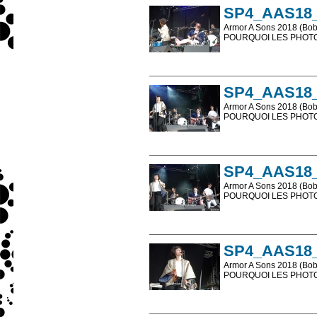
SP4_AAS18
Armor A Sons 2018 (Bobi
POURQUOI LES PHOTOS
Les photos en ligne so
sont, bien entendu, livr
SP4_AAS18
Armor A Sons 2018 (Bobi
POURQUOI LES PHOTOS
Les photos en ligne so
sont, bien entendu, livr
SP4_AAS18
Armor A Sons 2018 (Bobi
POURQUOI LES PHOTOS
Les photos en ligne so
sont, bien entendu, livr
SP4_AAS18
Armor A Sons 2018 (Bobi
POURQUOI LES PHOTOS
Les photos en ligne so
sont, bien entendu, livr