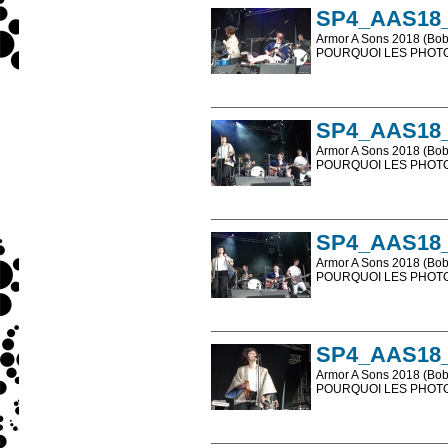
SP4_AAS18
Armor A Sons 2018 (Bobi
POURQUOI LES PHOTOS
Les photos en ligne so
sont, bien entendu, livr
SP4_AAS18
Armor A Sons 2018 (Bobi
POURQUOI LES PHOTOS
Les photos en ligne so
sont, bien entendu, livr
SP4_AAS18
Armor A Sons 2018 (Bobi
POURQUOI LES PHOTOS
Les photos en ligne so
sont, bien entendu, livr
SP4_AAS18
Armor A Sons 2018 (Bobi
POURQUOI LES PHOTOS
Les photos en ligne so
sont, bien entendu, livr