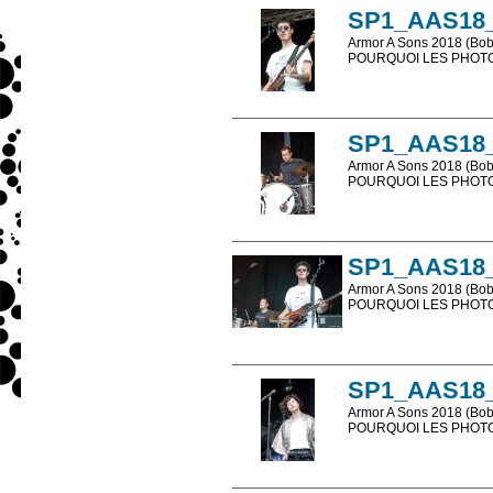
SP1_AAS18
Armor A Sons 2018 (Bobi
POURQUOI LES PHOTOS
Les photos en ligne so
sont, bien entendu, livr
SP1_AAS18
Armor A Sons 2018 (Bobi
POURQUOI LES PHOTOS
Les photos en ligne so
sont, bien entendu, livr
SP1_AAS18
Armor A Sons 2018 (Bobi
POURQUOI LES PHOTOS
Les photos en ligne so
sont, bien entendu, livr
SP1_AAS18
Armor A Sons 2018 (Bobi
POURQUOI LES PHOTOS
Les photos en ligne so
sont, bien entendu, livr