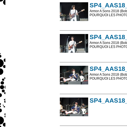
SP4_AAS18
Armor A Sons 2018 (Bobi
POURQUOI LES PHOTOS
Les photos en ligne so
sont, bien entendu, livr
SP4_AAS18
Armor A Sons 2018 (Bobi
POURQUOI LES PHOTOS
Les photos en ligne so
sont, bien entendu, livr
SP4_AAS18
Armor A Sons 2018 (Bobi
POURQUOI LES PHOTOS
Les photos en ligne so
sont, bien entendu, livr
SP4_AAS18