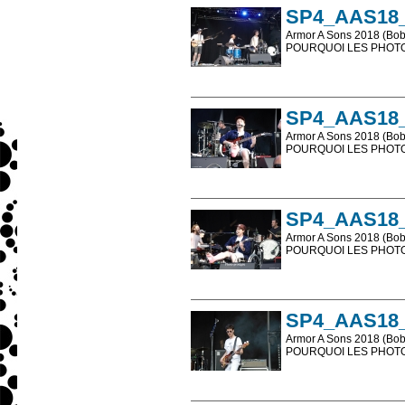
SP4_AAS18
Armor A Sons 2018 (Bobi
POURQUOI LES PHOTOS
Les photos en ligne so
sont, bien entendu, livr
SP4_AAS18
Armor A Sons 2018 (Bobi
POURQUOI LES PHOTOS
Les photos en ligne so
sont, bien entendu, livr
SP4_AAS18
Armor A Sons 2018 (Bobi
POURQUOI LES PHOTOS
Les photos en ligne so
sont, bien entendu, livr
SP4_AAS18
Armor A Sons 2018 (Bobi
POURQUOI LES PHOTOS
Les photos en ligne so
sont, bien entendu, livr