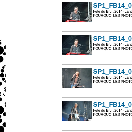
SP1_FB14_0
Fête du Bruit 2014 (Lan
POURQUOI LES PHOTOS
Les photos en ligne so
sont, bien entendu, livr
SP1_FB14_0
Fête du Bruit 2014 (Lan
POURQUOI LES PHOTOS
Les photos en ligne so
sont, bien entendu, livr
SP1_FB14_0
Fête du Bruit 2014 (Lan
POURQUOI LES PHOTOS
Les photos en ligne so
sont, bien entendu, livr
SP1_FB14_0
Fête du Bruit 2014 (Lan
POURQUOI LES PHOTOS
Les photos en ligne so
sont, bien entendu, livr