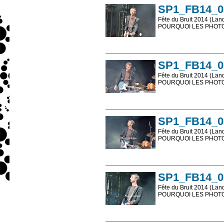
SP1_FB14_0
Fête du Bruit 2014 (Lan
POURQUOI LES PHOTOS
Les photos en ligne so
sont, bien entendu, livr
SP1_FB14_0
Fête du Bruit 2014 (Lan
POURQUOI LES PHOTOS
Les photos en ligne so
sont, bien entendu, livr
SP1_FB14_0
Fête du Bruit 2014 (Lan
POURQUOI LES PHOTOS
Les photos en ligne so
sont, bien entendu, livr
SP1_FB14_0
Fête du Bruit 2014 (Lan
POURQUOI LES PHOTOS
Les photos en ligne so
sont, bien entendu, livr