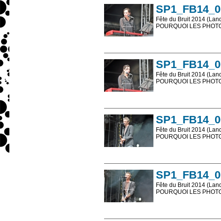
SP1_FB14_0
Fête du Bruit 2014 (Lan
POURQUOI LES PHOTOS
Les photos en ligne so
sont, bien entendu, livr
SP1_FB14_0
Fête du Bruit 2014 (Lan
POURQUOI LES PHOTOS
Les photos en ligne so
sont, bien entendu, livr
SP1_FB14_0
Fête du Bruit 2014 (Lan
POURQUOI LES PHOTOS
Les photos en ligne so
sont, bien entendu, livr
SP1_FB14_0
Fête du Bruit 2014 (Lan
POURQUOI LES PHOTOS
Les photos en ligne so
sont, bien entendu, livr