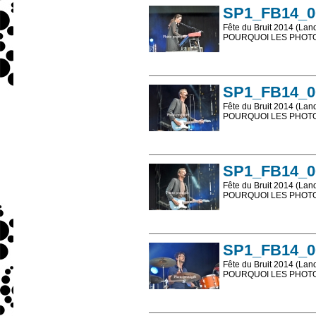
SP1_FB14_0
Fête du Bruit 2014 (Lan
POURQUOI LES PHOTOS
Les photos en ligne so
sont, bien entendu, livr
SP1_FB14_0
Fête du Bruit 2014 (Lan
POURQUOI LES PHOTOS
Les photos en ligne so
sont, bien entendu, livr
SP1_FB14_0
Fête du Bruit 2014 (Lan
POURQUOI LES PHOTOS
Les photos en ligne so
sont, bien entendu, livr
SP1_FB14_0
Fête du Bruit 2014 (Lan
POURQUOI LES PHOTOS
Les photos en ligne so
sont, bien entendu, livr