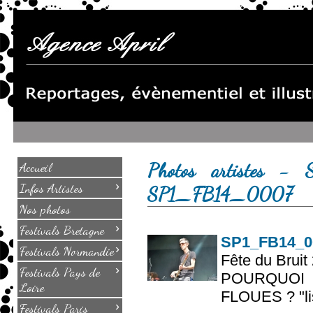
Photos artistes - 
Accueil
›
Infos Artistes
SP1_FB14_0007
Nos photos
›
Festivals Bretagne
SP1_FB14_0
›
Festivals Normandie
Fête du Bruit
›
Festivals Pays de
POURQUOI
Loire
FLOUES ? "lis
›
Festivals Paris