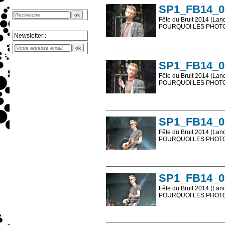
SP1_FB14_0
Fête du Bruit 2014 (Lan
POURQUOI LES PHOTOS
Newsletter :
Les photos en ligne so
sont, bien entendu, livr
SP1_FB14_0
Fête du Bruit 2014 (Lan
POURQUOI LES PHOTOS
Les photos en ligne so
sont, bien entendu, livr
SP1_FB14_0
Fête du Bruit 2014 (Lan
POURQUOI LES PHOTOS
Les photos en ligne so
sont, bien entendu, livr
SP1_FB14_0
Fête du Bruit 2014 (Lan
POURQUOI LES PHOTOS
Les photos en ligne so
sont, bien entendu, livr