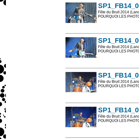
SP1_FB14_0
Fête du Bruit 2014 (Lan
POURQUOI LES PHOTOS
Les photos en ligne so
sont, bien entendu, livr
SP1_FB14_0
Fête du Bruit 2014 (Lan
POURQUOI LES PHOTOS
Les photos en ligne so
sont, bien entendu, livr
SP1_FB14_0
Fête du Bruit 2014 (Lan
POURQUOI LES PHOTOS
Les photos en ligne so
sont, bien entendu, livr
SP1_FB14_0
Fête du Bruit 2014 (Lan
POURQUOI LES PHOTOS
Les photos en ligne so
sont, bien entendu, livr