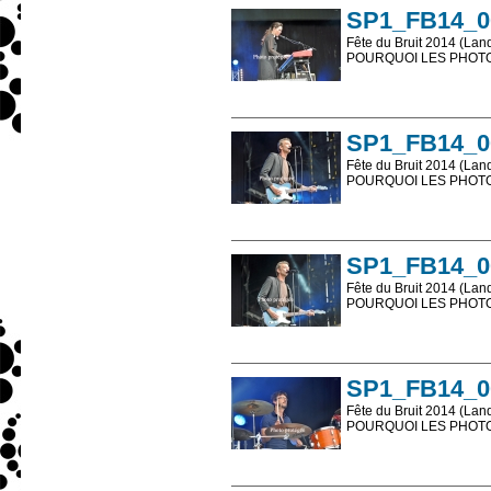
SP1_FB14_0
Fête du Bruit 2014 (Lan
POURQUOI LES PHOTOS
Les photos en ligne so
sont, bien entendu, livr
SP1_FB14_0
Fête du Bruit 2014 (Lan
POURQUOI LES PHOTOS
Les photos en ligne so
sont, bien entendu, livr
SP1_FB14_0
Fête du Bruit 2014 (Lan
POURQUOI LES PHOTOS
Les photos en ligne so
sont, bien entendu, livr
SP1_FB14_0
Fête du Bruit 2014 (Lan
POURQUOI LES PHOTOS
Les photos en ligne so
sont, bien entendu, livr