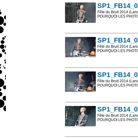
SP1_FB14_0
Fête du Bruit 2014 (Lan
POURQUOI LES PHOTOS
Les photos en ligne so
sont, bien entendu, livr
SP1_FB14_0
Fête du Bruit 2014 (Lan
POURQUOI LES PHOTOS
Les photos en ligne so
sont, bien entendu, livr
SP1_FB14_0
Fête du Bruit 2014 (Lan
POURQUOI LES PHOTOS
Les photos en ligne so
sont, bien entendu, livr
SP1_FB14_0
Fête du Bruit 2014 (Lan
POURQUOI LES PHOTOS
Les photos en ligne so
sont, bien entendu, livr