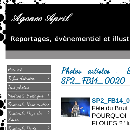
Photos artistes - 
Accueil
›
Infos Artistes
SP2_FB14_0020
Nos photos
›
Festivals Bretagne
SP2_FB14_0
›
Festivals Normandie
Fête du Bruit
›
Festivals Pays de
POURQUOI
Loire
FLOUES ? "lis
›
Festivals Paris