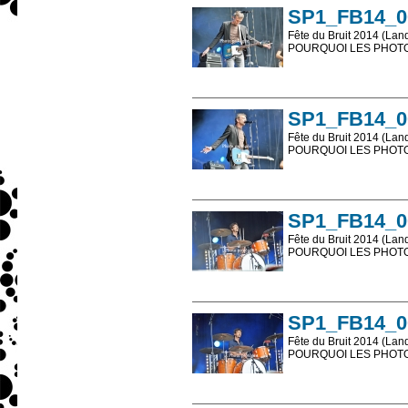
SP1_FB14_0
Fête du Bruit 2014 (Lan
POURQUOI LES PHOTOS
Les photos en ligne so
sont, bien entendu, livr
SP1_FB14_0
Fête du Bruit 2014 (Lan
POURQUOI LES PHOTOS
Les photos en ligne so
sont, bien entendu, livr
SP1_FB14_0
Fête du Bruit 2014 (Lan
POURQUOI LES PHOTOS
Les photos en ligne so
sont, bien entendu, livr
SP1_FB14_0
Fête du Bruit 2014 (Lan
POURQUOI LES PHOTOS
Les photos en ligne so
sont, bien entendu, livr