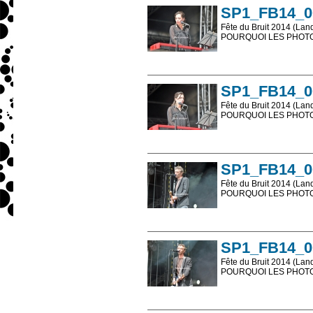
SP1_FB14_0
Fête du Bruit 2014 (Lan
POURQUOI LES PHOTOS
Les photos en ligne so
sont, bien entendu, livr
SP1_FB14_0
Fête du Bruit 2014 (Lan
POURQUOI LES PHOTOS
Les photos en ligne so
sont, bien entendu, livr
SP1_FB14_0
Fête du Bruit 2014 (Lan
POURQUOI LES PHOTOS
Les photos en ligne so
sont, bien entendu, livr
SP1_FB14_0
Fête du Bruit 2014 (Lan
POURQUOI LES PHOTOS
Les photos en ligne so
sont, bien entendu, livr