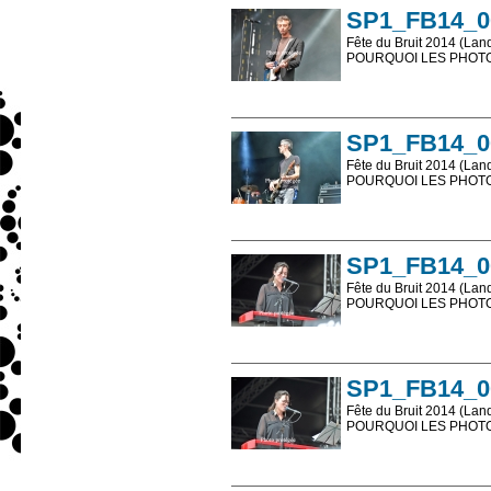
SP1_FB14_0
Fête du Bruit 2014 (Lan
POURQUOI LES PHOTOS
Les photos en ligne so
sont, bien entendu, livr
SP1_FB14_0
Fête du Bruit 2014 (Lan
POURQUOI LES PHOTOS
Les photos en ligne so
sont, bien entendu, livr
SP1_FB14_0
Fête du Bruit 2014 (Lan
POURQUOI LES PHOTOS
Les photos en ligne so
sont, bien entendu, livr
SP1_FB14_0
Fête du Bruit 2014 (Lan
POURQUOI LES PHOTOS
Les photos en ligne so
sont, bien entendu, livr