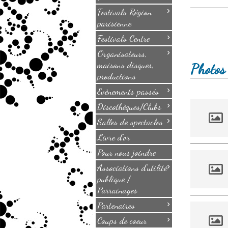
›
Festivals Région
parisienne
›
Festivals Centre
›
Organisateurs,
maisons disques,
Photos 
productions
›
Evènements passés
›
Discothèques/Clubs
›
Salles de spectacles
Livre d'or
Pour nous joindre
›
Associations d'utilité
publique /
Parrainages
›
Partenaires
›
Coups de coeur