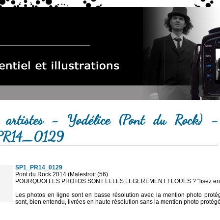
 artistes - Yodélice (Pont du Rock) -
PR14_0129
SP1_PR14_0129
Pont du Rock 2014 (Malestroit (56)
POURQUOI LES PHOTOS SONT ELLES LEGEREMENT FLOUES ? "lisez en sa
Les photos en ligne sont en basse résolution avec la mention photo prot
sont, bien entendu, livrées en haute résolution sans la mention photo protég