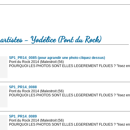
artistes - Yodélice (Pont du Rock)
SP1_PR14_0085 (pour agrandir une photo cliquez dessus)
Pont du Rock 2014 (Malestroit (56)
POURQUOI LES PHOTOS SONT ELLES LEGEREMENT FLOUES ? "lisez en sa
Les photos en ligne sont en basse résolution avec la mention photo prot
sont, bien entendu, livrées en haute résolution sans la mention photo protég
SP1_PR14_0088
Pont du Rock 2014 (Malestroit (56)
POURQUOI LES PHOTOS SONT ELLES LEGEREMENT FLOUES ? "lisez en sa
Les photos en ligne sont en basse résolution avec la mention photo prot
sont, bien entendu, livrées en haute résolution sans la mention photo protég
SP1_PR14_0089
Pont du Rock 2014 (Malestroit (56)
POURQUOI LES PHOTOS SONT ELLES LEGEREMENT FLOUES ? "lisez en sa