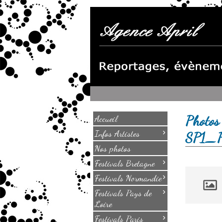
Photos
Accueil
›
Infos Artistes
SP1_
Nos photos
›
Festivals Bretagne
›
Festivals Normandie
›
Festivals Pays de
Loire
›
Festivals Paris