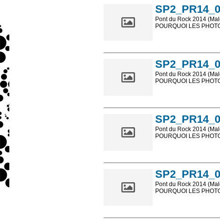
SP2_PR14_0
Pont du Rock 2014 (Male
POURQUOI LES PHOTOS
Les photos en ligne so
sont, bien entendu, livr
SP2_PR14_0
Pont du Rock 2014 (Male
POURQUOI LES PHOTOS
Les photos en ligne so
sont, bien entendu, livr
SP2_PR14_0
Pont du Rock 2014 (Male
POURQUOI LES PHOTOS
Les photos en ligne so
sont, bien entendu, livr
SP2_PR14_0
Pont du Rock 2014 (Male
POURQUOI LES PHOTOS
Les photos en ligne so
sont, bien entendu, livr