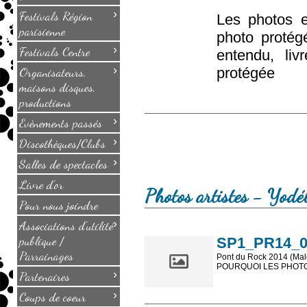
›
Festivals Région
Les photos e
parisienne
photo protég
›
Festivals Centre
entendu, li
›
Organisateurs,
protégée
maisons disques,
productions
›
Evènements passés
›
Discothèques/Clubs
›
Salles de spectacles
Livre d'or
Photos artistes - Yodé
Pour nous joindre
›
Associations d'utilité
publique /
SP1_PR14_00
Parrainages
Pont du Rock 2014 (Male
POURQUOI LES PHOTOS
›
Partenaires
Les photos en ligne so
›
Coups de coeur
sont, bien entendu, livr