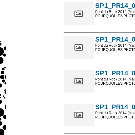
SP1_PR14_0
Pont du Rock 2014 (Male
POURQUOI LES PHOTOS
Les photos en ligne so
sont, bien entendu, livr
SP1_PR14_0
Pont du Rock 2014 (Male
POURQUOI LES PHOTOS
Les photos en ligne so
sont, bien entendu, livr
SP1_PR14_0
Pont du Rock 2014 (Male
POURQUOI LES PHOTOS
Les photos en ligne so
sont, bien entendu, livr
SP1_PR14_0
Pont du Rock 2014 (Male
POURQUOI LES PHOTOS
Les photos en ligne so
sont, bien entendu, livr