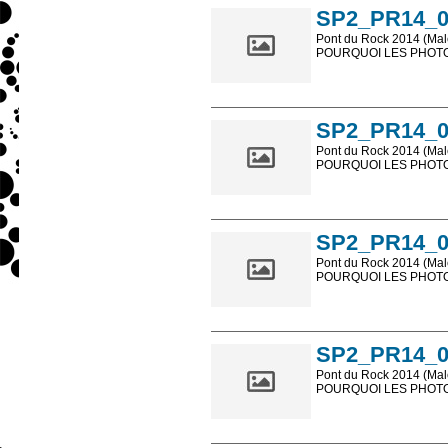
SP2_PR14_0
Pont du Rock 2014 (Male
POURQUOI LES PHOTOS
Les photos en ligne so
sont, bien entendu, livr
SP2_PR14_0
Pont du Rock 2014 (Male
POURQUOI LES PHOTOS
Les photos en ligne so
sont, bien entendu, livr
SP2_PR14_0
Pont du Rock 2014 (Male
POURQUOI LES PHOTOS
Les photos en ligne so
sont, bien entendu, livr
SP2_PR14_0
Pont du Rock 2014 (Male
POURQUOI LES PHOTOS
Les photos en ligne so
sont, bien entendu, livr