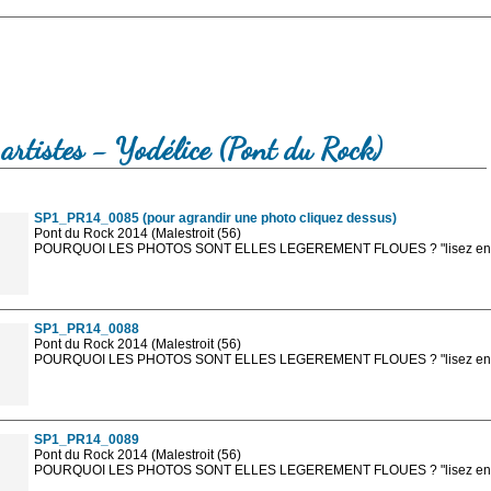
artistes - Yodélice (Pont du Rock)
SP1_PR14_0085 (pour agrandir une photo cliquez dessus)
Pont du Rock 2014 (Malestroit (56)
POURQUOI LES PHOTOS SONT ELLES LEGEREMENT FLOUES ? "lisez en sa
Les photos en ligne sont en basse résolution avec la mention photo prot
sont, bien entendu, livrées en haute résolution sans la mention photo protég
SP1_PR14_0088
Pont du Rock 2014 (Malestroit (56)
POURQUOI LES PHOTOS SONT ELLES LEGEREMENT FLOUES ? "lisez en sa
Les photos en ligne sont en basse résolution avec la mention photo prot
sont, bien entendu, livrées en haute résolution sans la mention photo protég
SP1_PR14_0089
Pont du Rock 2014 (Malestroit (56)
POURQUOI LES PHOTOS SONT ELLES LEGEREMENT FLOUES ? "lisez en sa