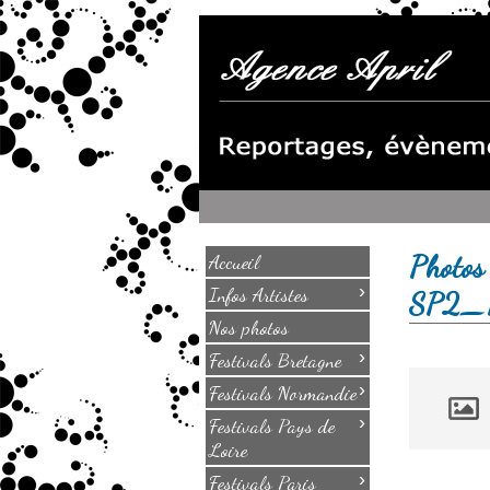
Photos
Accueil
›
Infos Artistes
SP2_
Nos photos
›
Festivals Bretagne
›
Festivals Normandie
›
Festivals Pays de
Loire
›
Festivals Paris