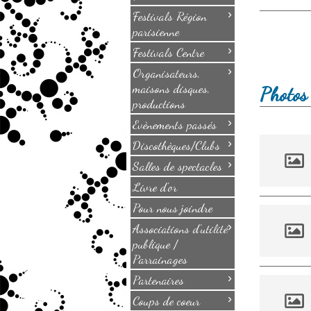
›
Festivals Région
parisienne
›
Festivals Centre
›
Organisateurs,
maisons disques,
Photos 
productions
›
Evènements passés
›
Discothèques/Clubs
›
Salles de spectacles
Livre d'or
Pour nous joindre
›
Associations d'utilité
publique /
Parrainages
›
Partenaires
›
Coups de coeur