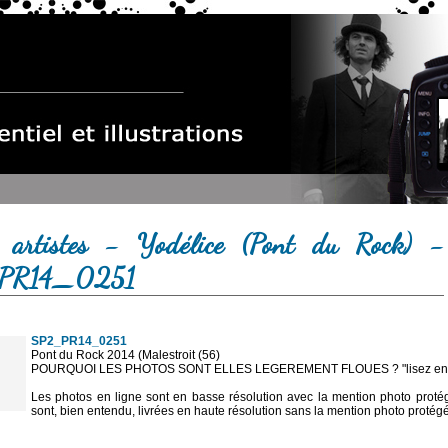
 artistes - Yodélice (Pont du Rock) -
PR14_0251
SP2_PR14_0251
Pont du Rock 2014 (Malestroit (56)
POURQUOI LES PHOTOS SONT ELLES LEGEREMENT FLOUES ? "lisez en sa
Les photos en ligne sont en basse résolution avec la mention photo prot
sont, bien entendu, livrées en haute résolution sans la mention photo protég