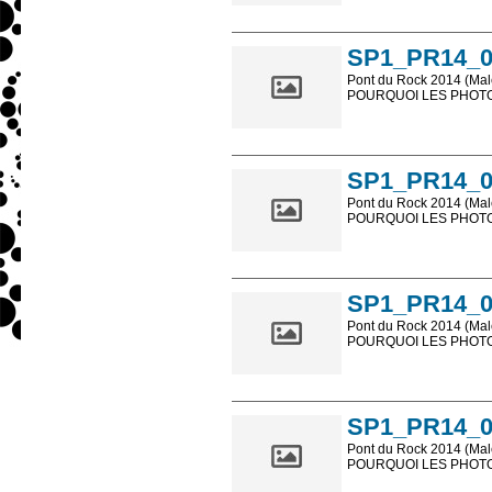
Les photos en ligne so
sont, bien entendu, livr
SP1_PR14_0
Pont du Rock 2014 (Male
POURQUOI LES PHOTOS
Les photos en ligne so
sont, bien entendu, livr
SP1_PR14_0
Pont du Rock 2014 (Male
POURQUOI LES PHOTOS
Les photos en ligne so
sont, bien entendu, livr
SP1_PR14_0
Pont du Rock 2014 (Male
POURQUOI LES PHOTOS
Les photos en ligne so
sont, bien entendu, livr
SP1_PR14_0
Pont du Rock 2014 (Male
POURQUOI LES PHOTOS