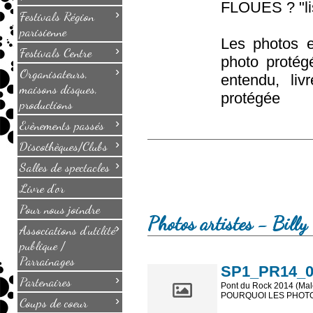
FLOUES ? "lis
›
Festivals Région
parisienne
Les photos e
›
Festivals Centre
photo protég
›
Organisateurs,
entendu, li
maisons disques,
protégée
productions
›
Evènements passés
›
Discothèques/Clubs
›
Salles de spectacles
Livre d'or
Pour nous joindre
Photos artistes - Billy
›
Associations d'utilité
publique /
Parrainages
SP1_PR14_05
›
Partenaires
Pont du Rock 2014 (Male
POURQUOI LES PHOTOS
›
Coups de coeur