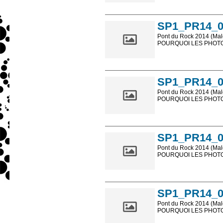
Les photos en ligne so
sont, bien entendu, livr
SP1_PR14_0
Pont du Rock 2014 (Male
POURQUOI LES PHOTOS
Les photos en ligne so
sont, bien entendu, livr
SP1_PR14_0
Pont du Rock 2014 (Male
POURQUOI LES PHOTOS
Les photos en ligne so
sont, bien entendu, livr
SP1_PR14_0
Pont du Rock 2014 (Male
POURQUOI LES PHOTOS
Les photos en ligne so
sont, bien entendu, livr
SP1_PR14_0
Pont du Rock 2014 (Male
POURQUOI LES PHOTOS