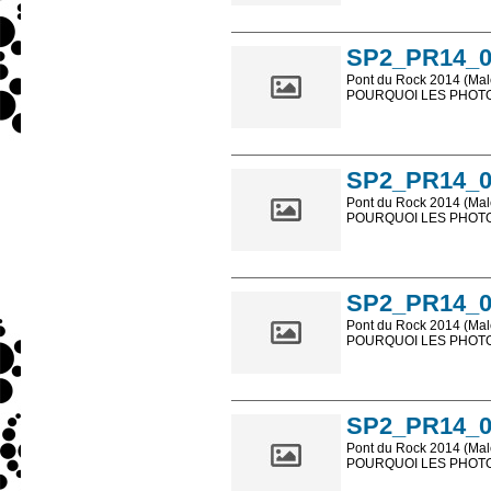
Les photos en ligne so
sont, bien entendu, livr
SP2_PR14_0
Pont du Rock 2014 (Male
POURQUOI LES PHOTOS
Les photos en ligne so
sont, bien entendu, livr
SP2_PR14_0
Pont du Rock 2014 (Male
POURQUOI LES PHOTOS
Les photos en ligne so
sont, bien entendu, livr
SP2_PR14_0
Pont du Rock 2014 (Male
POURQUOI LES PHOTOS
Les photos en ligne so
sont, bien entendu, livr
SP2_PR14_0
Pont du Rock 2014 (Male
POURQUOI LES PHOTOS