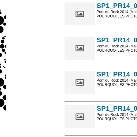
SP1_PR14_0
Pont du Rock 2014 (Male
POURQUOI LES PHOTOS
Les photos en ligne so
sont, bien entendu, livr
SP1_PR14_0
Pont du Rock 2014 (Male
POURQUOI LES PHOTOS
Les photos en ligne so
sont, bien entendu, livr
SP1_PR14_0
Pont du Rock 2014 (Male
POURQUOI LES PHOTOS
Les photos en ligne so
sont, bien entendu, livr
SP1_PR14_0
Pont du Rock 2014 (Male
POURQUOI LES PHOTOS
Les photos en ligne so
sont, bien entendu, livr