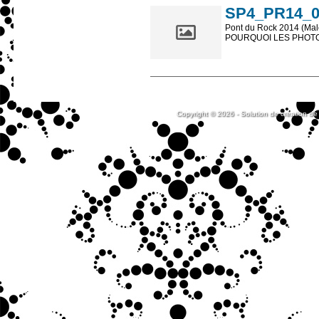
SP4_PR14_0
Pont du Rock 2014 (Male
POURQUOI LES PHOTOS
Les photos en ligne so
sont, bien entendu, livr
Copyright © 2026 - Solution de création de 