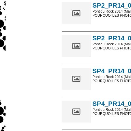
SP2_PR14_0
Pont du Rock 2014 (Male
POURQUOI LES PHOTOS
Les photos en ligne so
sont, bien entendu, livr
SP2_PR14_0
Pont du Rock 2014 (Male
POURQUOI LES PHOTOS
Les photos en ligne so
sont, bien entendu, livr
SP4_PR14_0
Pont du Rock 2014 (Male
POURQUOI LES PHOTOS
Les photos en ligne so
sont, bien entendu, livr
SP4_PR14_0
Pont du Rock 2014 (Male
POURQUOI LES PHOTOS
Les photos en ligne so
sont, bien entendu, livr