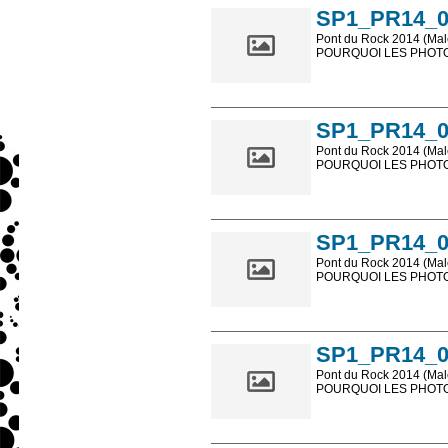
SP1_PR14_0
Pont du Rock 2014 (Male
POURQUOI LES PHOTOS
Les photos en ligne so
sont, bien entendu, livr
SP1_PR14_0
Pont du Rock 2014 (Male
POURQUOI LES PHOTOS
Les photos en ligne so
sont, bien entendu, livr
SP1_PR14_0
Pont du Rock 2014 (Male
POURQUOI LES PHOTOS
Les photos en ligne so
sont, bien entendu, livr
SP1_PR14_0
Pont du Rock 2014 (Male
POURQUOI LES PHOTOS
Les photos en ligne so
sont, bien entendu, livr