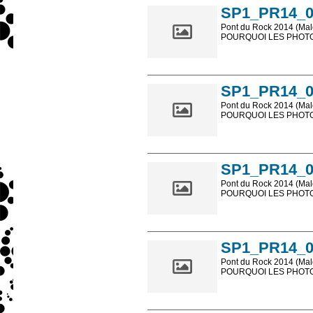
SP1_PR14_0
Pont du Rock 2014 (Male
POURQUOI LES PHOTOS
Les photos en ligne so
sont, bien entendu, livr
SP1_PR14_0
Pont du Rock 2014 (Male
POURQUOI LES PHOTOS
Les photos en ligne so
sont, bien entendu, livr
SP1_PR14_0
Pont du Rock 2014 (Male
POURQUOI LES PHOTOS
Les photos en ligne so
sont, bien entendu, livr
SP1_PR14_0
Pont du Rock 2014 (Male
POURQUOI LES PHOTOS
Les photos en ligne so
sont, bien entendu, livr