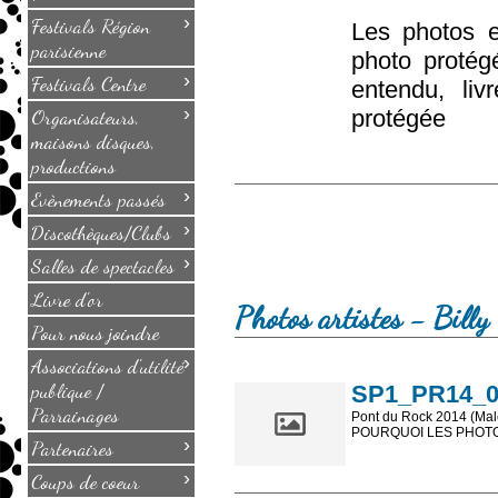
›
Festivals Région
Les photos e
parisienne
photo protég
›
Festivals Centre
entendu, li
›
Organisateurs,
protégée
maisons disques,
productions
›
Evènements passés
›
Discothèques/Clubs
›
Salles de spectacles
Livre d'or
Photos artistes - Billy
Pour nous joindre
›
Associations d'utilité
publique /
SP1_PR14_05
Parrainages
Pont du Rock 2014 (Male
POURQUOI LES PHOTOS
›
Partenaires
Les photos en ligne so
›
Coups de coeur
sont, bien entendu, livr