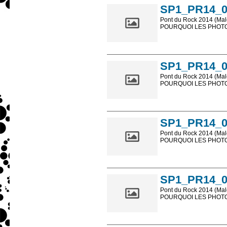
SP1_PR14_0
Pont du Rock 2014 (Male
POURQUOI LES PHOTOS
Les photos en ligne so
sont, bien entendu, livr
SP1_PR14_0
Pont du Rock 2014 (Male
POURQUOI LES PHOTOS
Les photos en ligne so
sont, bien entendu, livr
SP1_PR14_0
Pont du Rock 2014 (Male
POURQUOI LES PHOTOS
Les photos en ligne so
sont, bien entendu, livr
SP1_PR14_0
Pont du Rock 2014 (Male
POURQUOI LES PHOTOS
Les photos en ligne so
sont, bien entendu, livr