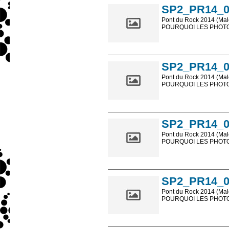
SP2_PR14_0
Pont du Rock 2014 (Male
POURQUOI LES PHOTOS
Les photos en ligne so
sont, bien entendu, livr
SP2_PR14_0
Pont du Rock 2014 (Male
POURQUOI LES PHOTOS
Les photos en ligne so
sont, bien entendu, livr
SP2_PR14_0
Pont du Rock 2014 (Male
POURQUOI LES PHOTOS
Les photos en ligne so
sont, bien entendu, livr
SP2_PR14_0
Pont du Rock 2014 (Male
POURQUOI LES PHOTOS
Les photos en ligne so
sont, bien entendu, livr