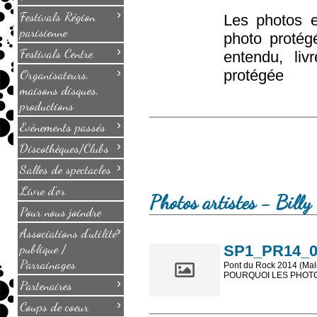
›
Festivals Région
Les photos e
parisienne
photo protég
›
Festivals Centre
entendu, li
›
Organisateurs,
protégée
maisons disques,
productions
›
Evènements passés
›
Discothèques/Clubs
›
Salles de spectacles
Livre d'or
Photos artistes - Billy
Pour nous joindre
›
Associations d'utilité
publique /
SP1_PR14_05
Parrainages
Pont du Rock 2014 (Male
POURQUOI LES PHOTOS
›
Partenaires
Les photos en ligne so
›
Coups de coeur
sont, bien entendu, livr