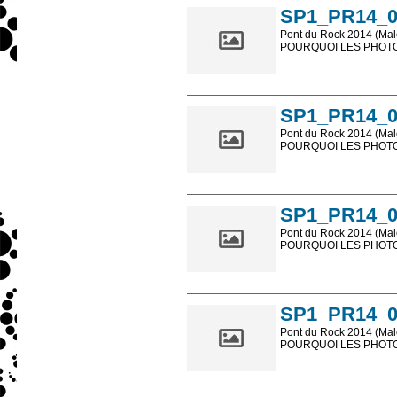
SP1_PR14_0
Pont du Rock 2014 (Male
POURQUOI LES PHOTOS
Les photos en ligne so
sont, bien entendu, livr
SP1_PR14_0
Pont du Rock 2014 (Male
POURQUOI LES PHOTOS
Les photos en ligne so
sont, bien entendu, livr
SP1_PR14_0
Pont du Rock 2014 (Male
POURQUOI LES PHOTOS
Les photos en ligne so
sont, bien entendu, livr
SP1_PR14_0
Pont du Rock 2014 (Male
POURQUOI LES PHOTOS
Les photos en ligne so
sont, bien entendu, livr