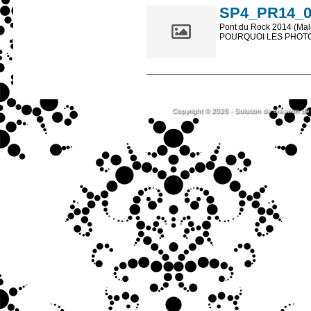
SP4_PR14_0
Pont du Rock 2014 (Male
POURQUOI LES PHOTOS
Les photos en ligne so
sont, bien entendu, livr
Copyright © 2026 - Solution de création de 