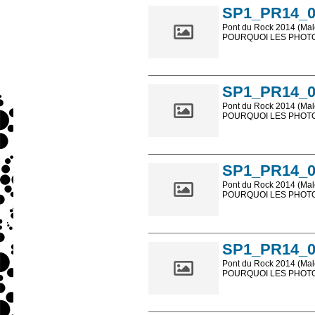
SP1_PR14_0
Pont du Rock 2014 (Male
POURQUOI LES PHOTOS
Les photos en ligne so
sont, bien entendu, livr
SP1_PR14_0
Pont du Rock 2014 (Male
POURQUOI LES PHOTOS
Les photos en ligne so
sont, bien entendu, livr
SP1_PR14_0
Pont du Rock 2014 (Male
POURQUOI LES PHOTOS
Les photos en ligne so
sont, bien entendu, livr
SP1_PR14_0
Pont du Rock 2014 (Male
POURQUOI LES PHOTOS
Les photos en ligne so
sont, bien entendu, livr