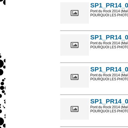
SP1_PR14_0
Pont du Rock 2014 (Male
POURQUOI LES PHOTOS
Les photos en ligne so
sont, bien entendu, livr
SP1_PR14_0
Pont du Rock 2014 (Male
POURQUOI LES PHOTOS
Les photos en ligne so
sont, bien entendu, livr
SP1_PR14_0
Pont du Rock 2014 (Male
POURQUOI LES PHOTOS
Les photos en ligne so
sont, bien entendu, livr
SP1_PR14_0
Pont du Rock 2014 (Male
POURQUOI LES PHOTOS
Les photos en ligne so
sont, bien entendu, livr