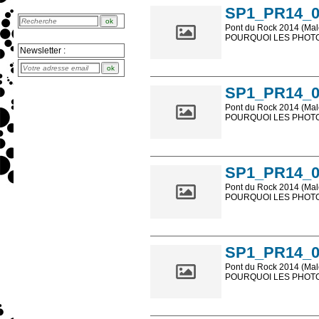
SP1_PR14_0
Pont du Rock 2014 (Male
POURQUOI LES PHOTOS
Newsletter :
Les photos en ligne so
sont, bien entendu, livr
SP1_PR14_0
Pont du Rock 2014 (Male
POURQUOI LES PHOTOS
Les photos en ligne so
sont, bien entendu, livr
SP1_PR14_0
Pont du Rock 2014 (Male
POURQUOI LES PHOTOS
Les photos en ligne so
sont, bien entendu, livr
SP1_PR14_0
Pont du Rock 2014 (Male
POURQUOI LES PHOTOS
Les photos en ligne so
sont, bien entendu, livr