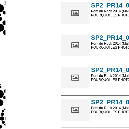
SP2_PR14_0
Pont du Rock 2014 (Male
POURQUOI LES PHOTOS
Les photos en ligne so
sont, bien entendu, livr
SP2_PR14_0
Pont du Rock 2014 (Male
POURQUOI LES PHOTOS
Les photos en ligne so
sont, bien entendu, livr
SP2_PR14_0
Pont du Rock 2014 (Male
POURQUOI LES PHOTOS
Les photos en ligne so
sont, bien entendu, livr
SP2_PR14_0
Pont du Rock 2014 (Male
POURQUOI LES PHOTOS
Les photos en ligne so
sont, bien entendu, livr