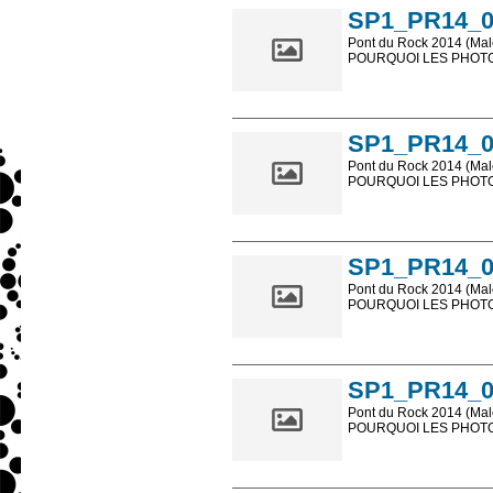
SP1_PR14_0
Pont du Rock 2014 (Male
POURQUOI LES PHOTOS
Les photos en ligne so
sont, bien entendu, livr
SP1_PR14_0
Pont du Rock 2014 (Male
POURQUOI LES PHOTOS
Les photos en ligne so
sont, bien entendu, livr
SP1_PR14_0
Pont du Rock 2014 (Male
POURQUOI LES PHOTOS
Les photos en ligne so
sont, bien entendu, livr
SP1_PR14_0
Pont du Rock 2014 (Male
POURQUOI LES PHOTOS
Les photos en ligne so
sont, bien entendu, livr