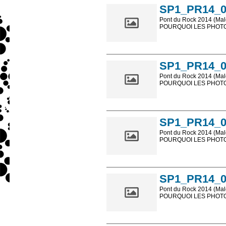
SP1_PR14_0
Pont du Rock 2014 (Male
POURQUOI LES PHOTOS
Les photos en ligne so
sont, bien entendu, livr
SP1_PR14_0
Pont du Rock 2014 (Male
POURQUOI LES PHOTOS
Les photos en ligne so
sont, bien entendu, livr
SP1_PR14_0
Pont du Rock 2014 (Male
POURQUOI LES PHOTOS
Les photos en ligne so
sont, bien entendu, livr
SP1_PR14_0
Pont du Rock 2014 (Male
POURQUOI LES PHOTOS
Les photos en ligne so
sont, bien entendu, livr