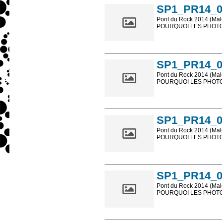
SP1_PR14_0
Pont du Rock 2014 (Male
POURQUOI LES PHOTOS
Les photos en ligne so
sont, bien entendu, livr
SP1_PR14_0
Pont du Rock 2014 (Male
POURQUOI LES PHOTOS
Les photos en ligne so
sont, bien entendu, livr
SP1_PR14_0
Pont du Rock 2014 (Male
POURQUOI LES PHOTOS
Les photos en ligne so
sont, bien entendu, livr
SP1_PR14_0
Pont du Rock 2014 (Male
POURQUOI LES PHOTOS
Les photos en ligne so
sont, bien entendu, livr