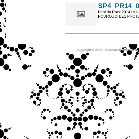
SP4_PR14_0
Pont du Rock 2014 (Male
POURQUOI LES PHOTOS
Les photos en ligne so
sont, bien entendu, livr
Copyright © 2026 - Solution de création de 