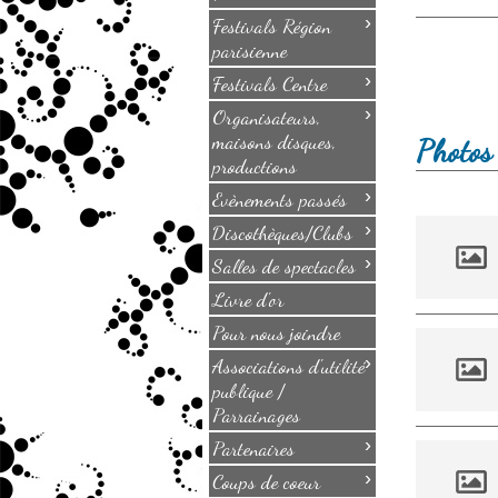
›
Festivals Région
parisienne
›
Festivals Centre
›
Organisateurs,
maisons disques,
Photos 
productions
›
Evènements passés
›
Discothèques/Clubs
›
Salles de spectacles
Livre d'or
Pour nous joindre
›
Associations d'utilité
publique /
Parrainages
›
Partenaires
›
Coups de coeur