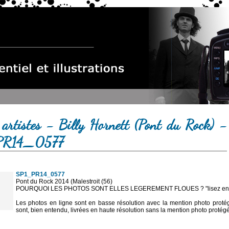
 artistes - Billy Hornett (Pont du Rock) -
PR14_0577
SP1_PR14_0577
Pont du Rock 2014 (Malestroit (56)
POURQUOI LES PHOTOS SONT ELLES LEGEREMENT FLOUES ? "lisez en sa
Les photos en ligne sont en basse résolution avec la mention photo prot
sont, bien entendu, livrées en haute résolution sans la mention photo protég