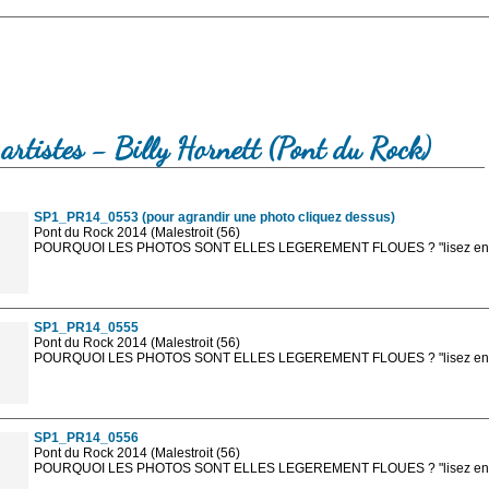
artistes - Billy Hornett (Pont du Rock)
SP1_PR14_0553 (pour agrandir une photo cliquez dessus)
Pont du Rock 2014 (Malestroit (56)
POURQUOI LES PHOTOS SONT ELLES LEGEREMENT FLOUES ? "lisez en sa
Les photos en ligne sont en basse résolution avec la mention photo prot
sont, bien entendu, livrées en haute résolution sans la mention photo protég
SP1_PR14_0555
Pont du Rock 2014 (Malestroit (56)
POURQUOI LES PHOTOS SONT ELLES LEGEREMENT FLOUES ? "lisez en sa
Les photos en ligne sont en basse résolution avec la mention photo prot
sont, bien entendu, livrées en haute résolution sans la mention photo protég
SP1_PR14_0556
Pont du Rock 2014 (Malestroit (56)
POURQUOI LES PHOTOS SONT ELLES LEGEREMENT FLOUES ? "lisez en sa