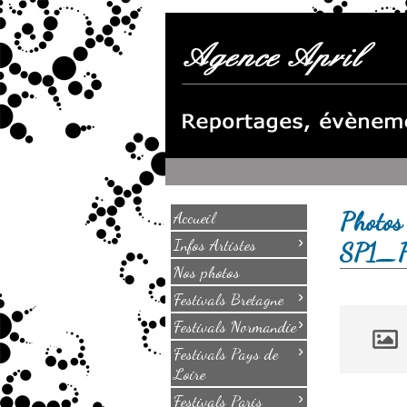
Photos
Accueil
›
Infos Artistes
SP1_
Nos photos
›
Festivals Bretagne
›
Festivals Normandie
›
Festivals Pays de
Loire
›
Festivals Paris