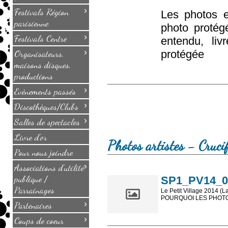
›
Festivals Région
Les photos e
parisienne
photo protég
›
Festivals Centre
entendu, li
›
Organisateurs,
protégée
maisons disques,
productions
›
Evènements passés
›
Discothèques/Clubs
›
Salles de spectacles
Livre d'or
Photos artistes - Cruci
Pour nous joindre
›
Associations d'utilité
publique /
SP1_PV14_069
Parrainages
Le Petit Village 2014 (L
POURQUOI LES PHOTOS
›
Partenaires
Les photos en ligne so
›
Coups de coeur
sont, bien entendu, livr