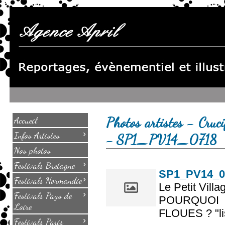
Photos artistes - Cruci
Accueil
›
Infos Artistes
- SP1_PV14_0718
Nos photos
›
Festivals Bretagne
SP1_PV14_0
›
Festivals Normandie
Le Petit Villa
›
Festivals Pays de
POURQUOI
Loire
FLOUES ? "lis
›
Festivals Paris