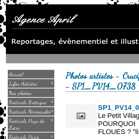
Photos artistes - Cruci
Accueil
›
Infos Artistes
- SP1_PV14_0738
Nos photos
›
Festivals Bretagne
SP1_PV14_0
›
Festivals Normandie
Le Petit Villa
›
Festivals Pays de
POURQUOI
Loire
FLOUES ? "lis
›
Festivals Paris