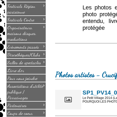
›
Festivals Région
Les photos e
parisienne
photo protég
›
Festivals Centre
entendu, li
›
Organisateurs,
protégée
maisons disques,
productions
›
Evènements passés
›
Discothèques/Clubs
›
Salles de spectacles
Livre d'or
Photos artistes - Cruci
Pour nous joindre
›
Associations d'utilité
publique /
SP1_PV14_069
Parrainages
Le Petit Village 2014 (L
POURQUOI LES PHOTOS
›
Partenaires
Les photos en ligne so
›
Coups de coeur
sont, bien entendu, livr