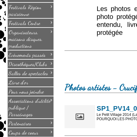
›
Festivals Région
Les photos e
parisienne
photo protég
›
Festivals Centre
entendu, li
›
Organisateurs,
protégée
maisons disques,
productions
›
Evènements passés
›
Discothèques/Clubs
›
Salles de spectacles
Livre d'or
Photos artistes - Cruci
Pour nous joindre
›
Associations d'utilité
publique /
SP1_PV14_069
Parrainages
Le Petit Village 2014 (L
POURQUOI LES PHOTOS
›
Partenaires
Les photos en ligne so
›
Coups de coeur
sont, bien entendu, livr