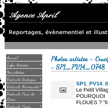
Photos artistes - Cruci
Accueil
›
Infos Artistes
- SP1_PV14_0748
Nos photos
›
Festivals Bretagne
SP1_PV14_0
›
Festivals Normandie
Le Petit Villa
›
Festivals Pays de
POURQUOI
Loire
FLOUES ? "lis
›
Festivals Paris