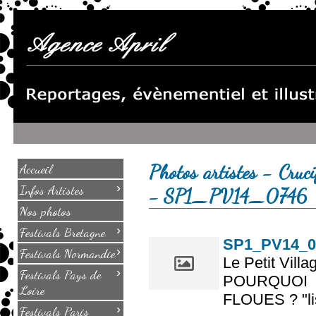
Photos artistes - Cruci
Accueil
›
Infos Artistes
- SP1_PV14_0746
Nos photos
›
Festivals Bretagne
SP1_PV14_0
›
Festivals Normandie
Le Petit Villa
›
Festivals Pays de
POURQUOI
Loire
FLOUES ? "lis
›
Festivals Paris