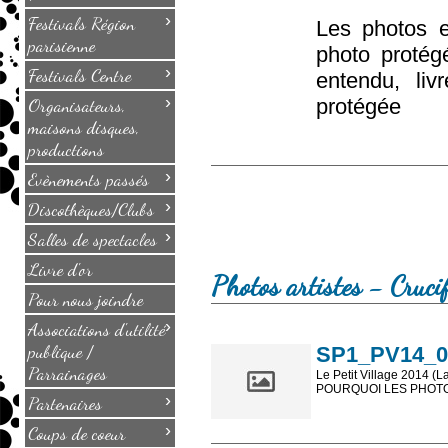
›
Festivals Région
Les photos e
parisienne
photo protég
›
Festivals Centre
entendu, li
›
Organisateurs,
protégée
maisons disques,
productions
›
Evènements passés
›
Discothèques/Clubs
›
Salles de spectacles
Livre d'or
Photos artistes - Cruci
Pour nous joindre
›
Associations d'utilité
publique /
SP1_PV14_069
Parrainages
Le Petit Village 2014 (L
POURQUOI LES PHOTOS
›
Partenaires
Les photos en ligne so
›
Coups de coeur
sont, bien entendu, livr