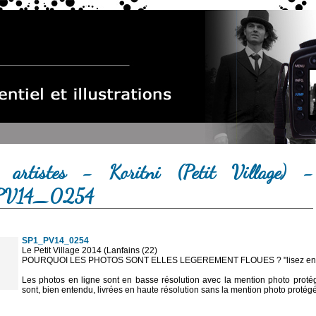
 artistes - Koritni (Petit Village) -
PV14_0254
SP1_PV14_0254
Le Petit Village 2014 (Lanfains (22)
POURQUOI LES PHOTOS SONT ELLES LEGEREMENT FLOUES ? "lisez en sa
Les photos en ligne sont en basse résolution avec la mention photo prot
sont, bien entendu, livrées en haute résolution sans la mention photo protég