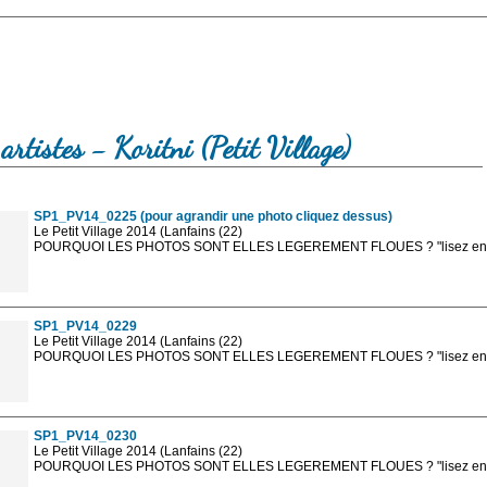
artistes - Koritni (Petit Village)
SP1_PV14_0225 (pour agrandir une photo cliquez dessus)
Le Petit Village 2014 (Lanfains (22)
POURQUOI LES PHOTOS SONT ELLES LEGEREMENT FLOUES ? "lisez en sa
Les photos en ligne sont en basse résolution avec la mention photo prot
sont, bien entendu, livrées en haute résolution sans la mention photo protég
SP1_PV14_0229
Le Petit Village 2014 (Lanfains (22)
POURQUOI LES PHOTOS SONT ELLES LEGEREMENT FLOUES ? "lisez en sa
Les photos en ligne sont en basse résolution avec la mention photo prot
sont, bien entendu, livrées en haute résolution sans la mention photo protég
SP1_PV14_0230
Le Petit Village 2014 (Lanfains (22)
POURQUOI LES PHOTOS SONT ELLES LEGEREMENT FLOUES ? "lisez en sa