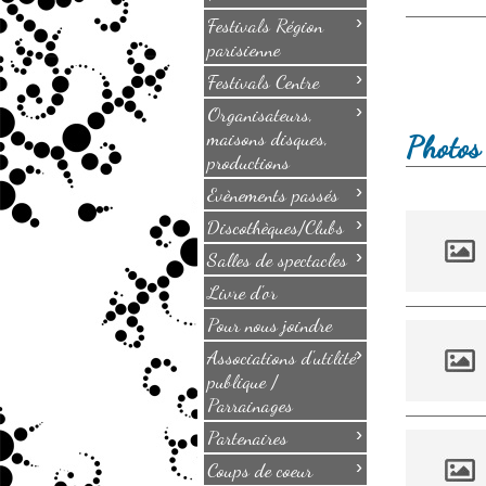
›
Festivals Région
parisienne
›
Festivals Centre
›
Organisateurs,
maisons disques,
Photos 
productions
›
Evènements passés
›
Discothèques/Clubs
›
Salles de spectacles
Livre d'or
Pour nous joindre
›
Associations d'utilité
publique /
Parrainages
›
Partenaires
›
Coups de coeur