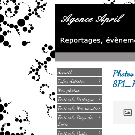
Photos
Accueil
›
Infos Artistes
SP1_
Nos photos
›
Festivals Bretagne
›
Festivals Normandie
›
Festivals Pays de
Loire
›
Festivals Paris