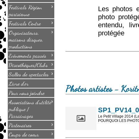
›
Festivals Région
Les photos e
parisienne
photo protég
›
Festivals Centre
entendu, li
›
Organisateurs,
protégée
maisons disques,
productions
›
Evènements passés
›
Discothèques/Clubs
›
Salles de spectacles
Livre d'or
Photos artistes - Koritn
Pour nous joindre
›
Associations d'utilité
publique /
SP1_PV14_02
Parrainages
Le Petit Village 2014 (L
POURQUOI LES PHOTOS
›
Partenaires
Les photos en ligne so
›
Coups de coeur
sont, bien entendu, livr