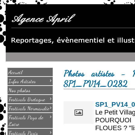
Photos artistes - K
Accueil
›
Infos Artistes
SP1_PV14_0282
Nos photos
›
Festivals Bretagne
SP1_PV14_0
›
Festivals Normandie
Le Petit Villa
›
Festivals Pays de
POURQUOI
Loire
FLOUES ? "lis
›
Festivals Paris