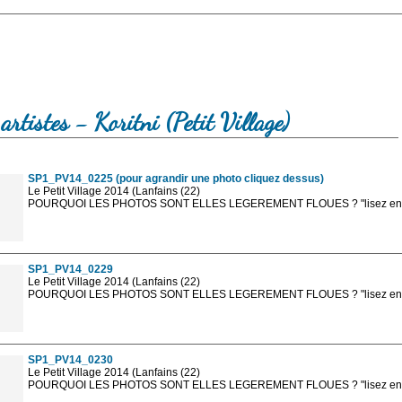
artistes - Koritni (Petit Village)
SP1_PV14_0225 (pour agrandir une photo cliquez dessus)
Le Petit Village 2014 (Lanfains (22)
POURQUOI LES PHOTOS SONT ELLES LEGEREMENT FLOUES ? "lisez en sa
Les photos en ligne sont en basse résolution avec la mention photo prot
sont, bien entendu, livrées en haute résolution sans la mention photo protég
SP1_PV14_0229
Le Petit Village 2014 (Lanfains (22)
POURQUOI LES PHOTOS SONT ELLES LEGEREMENT FLOUES ? "lisez en sa
Les photos en ligne sont en basse résolution avec la mention photo prot
sont, bien entendu, livrées en haute résolution sans la mention photo protég
SP1_PV14_0230
Le Petit Village 2014 (Lanfains (22)
POURQUOI LES PHOTOS SONT ELLES LEGEREMENT FLOUES ? "lisez en sa