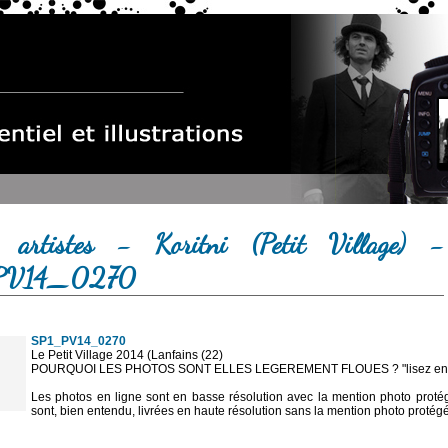
 artistes - Koritni (Petit Village) -
PV14_0270
SP1_PV14_0270
Le Petit Village 2014 (Lanfains (22)
POURQUOI LES PHOTOS SONT ELLES LEGEREMENT FLOUES ? "lisez en sa
Les photos en ligne sont en basse résolution avec la mention photo prot
sont, bien entendu, livrées en haute résolution sans la mention photo protég