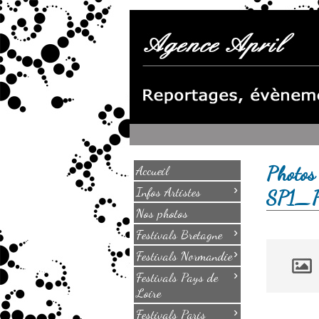
Photos
Accueil
›
Infos Artistes
SP1_
Nos photos
›
Festivals Bretagne
›
Festivals Normandie
›
Festivals Pays de
Loire
›
Festivals Paris