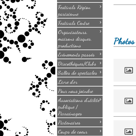
›
Festivals Région
parisienne
›
Festivals Centre
›
Organisateurs,
maisons disques,
Photos 
productions
›
Evènements passés
›
Discothèques/Clubs
›
Salles de spectacles
Livre d'or
Pour nous joindre
›
Associations d'utilité
publique /
Parrainages
›
Partenaires
›
Coups de coeur