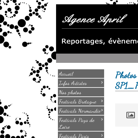
Photos
Accueil
›
Infos Artistes
SP1_
Nos photos
›
Festivals Bretagne
›
Festivals Normandie
›
Festivals Pays de
Loire
›
Festivals Paris