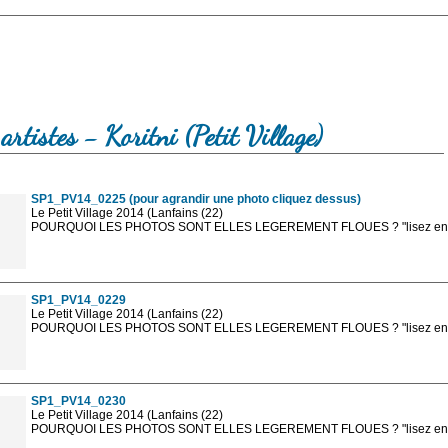
artistes - Koritni (Petit Village)
SP1_PV14_0225 (pour agrandir une photo cliquez dessus)
Le Petit Village 2014 (Lanfains (22)
POURQUOI LES PHOTOS SONT ELLES LEGEREMENT FLOUES ? "lisez en sa
Les photos en ligne sont en basse résolution avec la mention photo prot
sont, bien entendu, livrées en haute résolution sans la mention photo protég
SP1_PV14_0229
Le Petit Village 2014 (Lanfains (22)
POURQUOI LES PHOTOS SONT ELLES LEGEREMENT FLOUES ? "lisez en sa
Les photos en ligne sont en basse résolution avec la mention photo prot
sont, bien entendu, livrées en haute résolution sans la mention photo protég
SP1_PV14_0230
Le Petit Village 2014 (Lanfains (22)
POURQUOI LES PHOTOS SONT ELLES LEGEREMENT FLOUES ? "lisez en sa