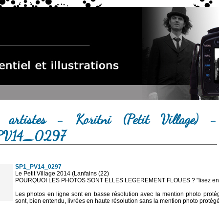
 artistes - Koritni (Petit Village) -
PV14_0297
SP1_PV14_0297
Le Petit Village 2014 (Lanfains (22)
POURQUOI LES PHOTOS SONT ELLES LEGEREMENT FLOUES ? "lisez en sa
Les photos en ligne sont en basse résolution avec la mention photo prot
sont, bien entendu, livrées en haute résolution sans la mention photo protég