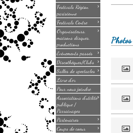
›
Festivals Région
parisienne
›
Festivals Centre
›
Organisateurs,
maisons disques,
Photos 
productions
›
Evènements passés
›
Discothèques/Clubs
›
Salles de spectacles
Livre d'or
Pour nous joindre
›
Associations d'utilité
publique /
Parrainages
›
Partenaires
›
Coups de coeur