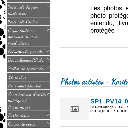
›
Festivals Région
Les photos e
parisienne
photo protég
›
Festivals Centre
entendu, li
›
Organisateurs,
protégée
maisons disques,
productions
›
Evènements passés
›
Discothèques/Clubs
›
Salles de spectacles
Livre d'or
Photos artistes - Koritn
Pour nous joindre
›
Associations d'utilité
publique /
SP1_PV14_02
Parrainages
Le Petit Village 2014 (L
POURQUOI LES PHOTOS
›
Partenaires
Les photos en ligne so
›
Coups de coeur
sont, bien entendu, livr