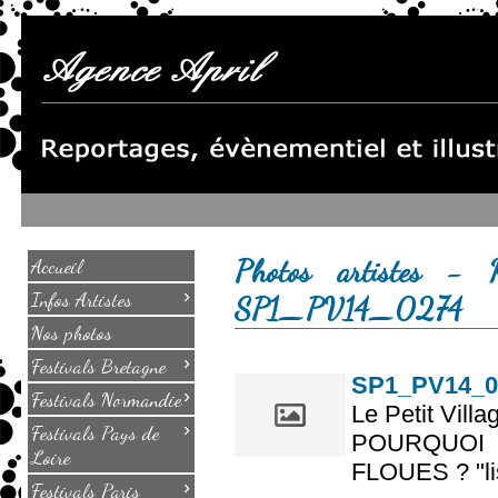
Photos artistes - K
Accueil
›
Infos Artistes
SP1_PV14_0274
Nos photos
›
Festivals Bretagne
SP1_PV14_0
›
Festivals Normandie
Le Petit Villa
›
Festivals Pays de
POURQUOI
Loire
FLOUES ? "lis
›
Festivals Paris