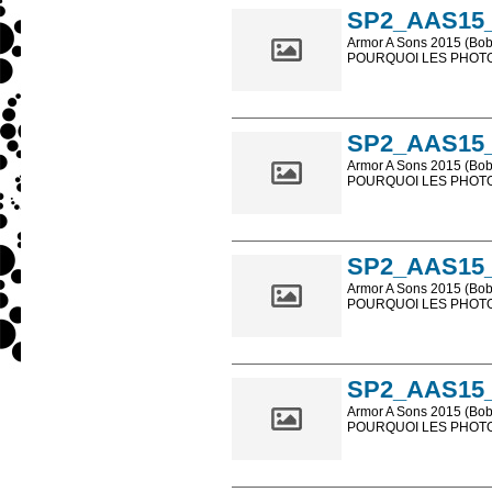
SP2_AAS15
Armor A Sons 2015 (Bobi
POURQUOI LES PHOTOS
Les photos en ligne so
sont, bien entendu, livr
SP2_AAS15
Armor A Sons 2015 (Bobi
POURQUOI LES PHOTOS
Les photos en ligne so
sont, bien entendu, livr
SP2_AAS15
Armor A Sons 2015 (Bobi
POURQUOI LES PHOTOS
Les photos en ligne so
sont, bien entendu, livr
SP2_AAS15
Armor A Sons 2015 (Bobi
POURQUOI LES PHOTOS
Les photos en ligne so
sont, bien entendu, livr