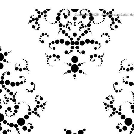
Copyright © 2026 - Solution de création de 