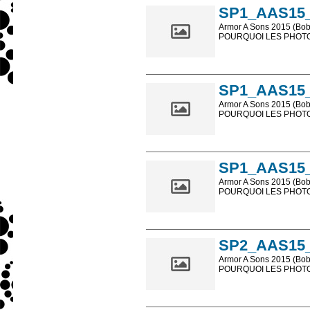
SP1_AAS15
Armor A Sons 2015 (Bobi
POURQUOI LES PHOTOS
Les photos en ligne so
sont, bien entendu, livr
SP1_AAS15
Armor A Sons 2015 (Bobi
POURQUOI LES PHOTOS
Les photos en ligne so
sont, bien entendu, livr
SP1_AAS15
Armor A Sons 2015 (Bobi
POURQUOI LES PHOTOS
Les photos en ligne so
sont, bien entendu, livr
SP2_AAS15
Armor A Sons 2015 (Bobi
POURQUOI LES PHOTOS
Les photos en ligne so
sont, bien entendu, livr