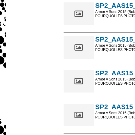
SP2_AAS15
Armor A Sons 2015 (Bobi
POURQUOI LES PHOTOS
Les photos en ligne so
sont, bien entendu, livr
SP2_AAS15
Armor A Sons 2015 (Bobi
POURQUOI LES PHOTOS
Les photos en ligne so
sont, bien entendu, livr
SP2_AAS15
Armor A Sons 2015 (Bobi
POURQUOI LES PHOTOS
Les photos en ligne so
sont, bien entendu, livr
SP2_AAS15
Armor A Sons 2015 (Bobi
POURQUOI LES PHOTOS
Les photos en ligne so
sont, bien entendu, livr