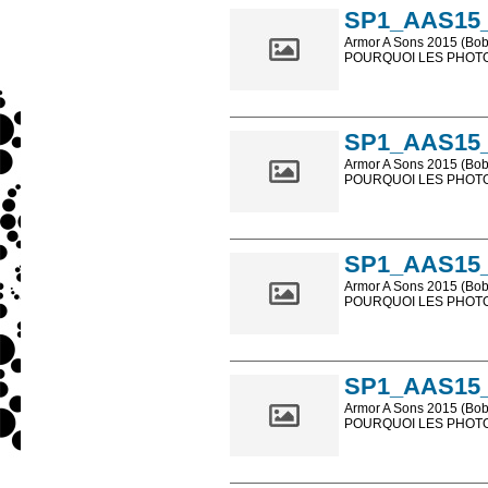
SP1_AAS15
Armor A Sons 2015 (Bobi
POURQUOI LES PHOTOS
Les photos en ligne so
sont, bien entendu, livr
SP1_AAS15
Armor A Sons 2015 (Bobi
POURQUOI LES PHOTOS
Les photos en ligne so
sont, bien entendu, livr
SP1_AAS15
Armor A Sons 2015 (Bobi
POURQUOI LES PHOTOS
Les photos en ligne so
sont, bien entendu, livr
SP1_AAS15
Armor A Sons 2015 (Bobi
POURQUOI LES PHOTOS
Les photos en ligne so
sont, bien entendu, livr