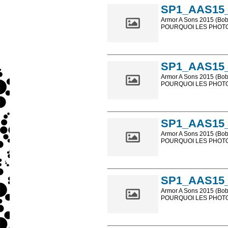
SP1_AAS15
Armor A Sons 2015 (Bobi
POURQUOI LES PHOTOS
Les photos en ligne so
sont, bien entendu, livr
SP1_AAS15
Armor A Sons 2015 (Bobi
POURQUOI LES PHOTOS
Les photos en ligne so
sont, bien entendu, livr
SP1_AAS15
Armor A Sons 2015 (Bobi
POURQUOI LES PHOTOS
Les photos en ligne so
sont, bien entendu, livr
SP1_AAS15
Armor A Sons 2015 (Bobi
POURQUOI LES PHOTOS
Les photos en ligne so
sont, bien entendu, livr