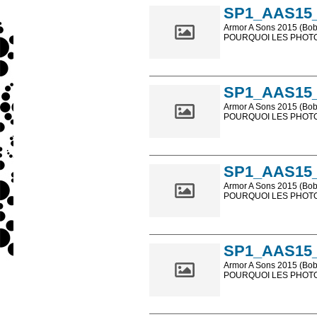
SP1_AAS15
Armor A Sons 2015 (Bobi
POURQUOI LES PHOTOS
Les photos en ligne so
sont, bien entendu, livr
SP1_AAS15
Armor A Sons 2015 (Bobi
POURQUOI LES PHOTOS
Les photos en ligne so
sont, bien entendu, livr
SP1_AAS15
Armor A Sons 2015 (Bobi
POURQUOI LES PHOTOS
Les photos en ligne so
sont, bien entendu, livr
SP1_AAS15
Armor A Sons 2015 (Bobi
POURQUOI LES PHOTOS
Les photos en ligne so
sont, bien entendu, livr