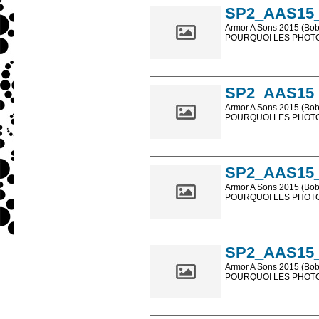
SP2_AAS15
Armor A Sons 2015 (Bobi
POURQUOI LES PHOTOS
Les photos en ligne so
sont, bien entendu, livr
SP2_AAS15
Armor A Sons 2015 (Bobi
POURQUOI LES PHOTOS
Les photos en ligne so
sont, bien entendu, livr
SP2_AAS15
Armor A Sons 2015 (Bobi
POURQUOI LES PHOTOS
Les photos en ligne so
sont, bien entendu, livr
SP2_AAS15
Armor A Sons 2015 (Bobi
POURQUOI LES PHOTOS
Les photos en ligne so
sont, bien entendu, livr