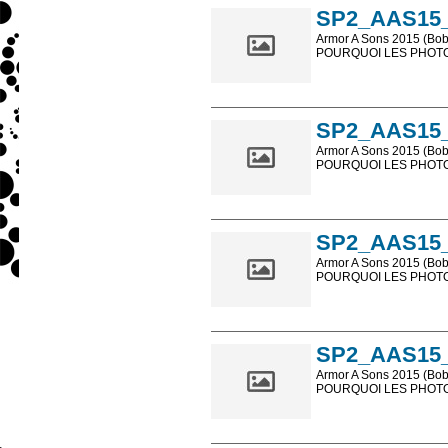
SP2_AAS15
Armor A Sons 2015 (Bobi
POURQUOI LES PHOTOS
Les photos en ligne so
sont, bien entendu, livr
SP2_AAS15
Armor A Sons 2015 (Bobi
POURQUOI LES PHOTOS
Les photos en ligne so
sont, bien entendu, livr
SP2_AAS15
Armor A Sons 2015 (Bobi
POURQUOI LES PHOTOS
Les photos en ligne so
sont, bien entendu, livr
SP2_AAS15
Armor A Sons 2015 (Bobi
POURQUOI LES PHOTOS
Les photos en ligne so
sont, bien entendu, livr