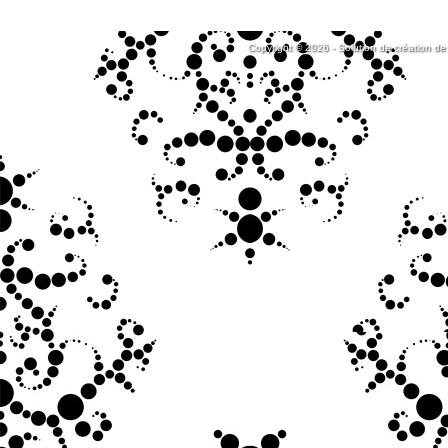
Copyright © 2026 - Solution de création de 