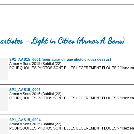
artistes - Light in Cities (Armor A Sons)
SP1_AAS15_0001 (pour agrandir une photo cliquez dessus)
Armor A Sons 2015 (Bobital (22)
POURQUOI LES PHOTOS SONT ELLES LEGEREMENT FLOUES ? "lisez en sa
Les photos en ligne sont en basse résolution avec la mention photo prot
sont, bien entendu, livrées en haute résolution sans la mention photo protég
SP1_AAS15_0003
Armor A Sons 2015 (Bobital (22)
POURQUOI LES PHOTOS SONT ELLES LEGEREMENT FLOUES ? "lisez en sa
Les photos en ligne sont en basse résolution avec la mention photo prot
sont, bien entendu, livrées en haute résolution sans la mention photo protég
SP1_AAS15_0004
Armor A Sons 2015 (Bobital (22)
POURQUOI LES PHOTOS SONT ELLES LEGEREMENT FLOUES ? "lisez en sa