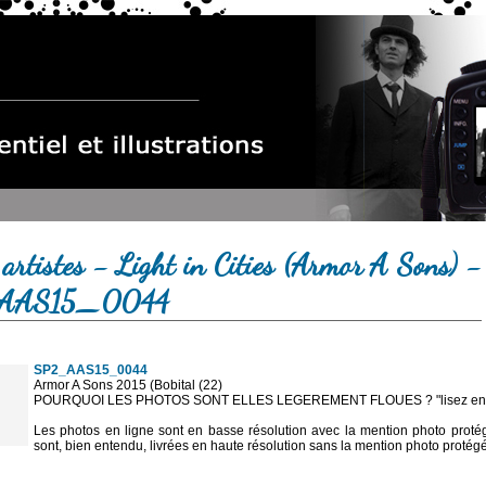
artistes - Light in Cities (Armor A Sons) -
AAS15_0044
SP2_AAS15_0044
Armor A Sons 2015 (Bobital (22)
POURQUOI LES PHOTOS SONT ELLES LEGEREMENT FLOUES ? "lisez en sa
Les photos en ligne sont en basse résolution avec la mention photo prot
sont, bien entendu, livrées en haute résolution sans la mention photo protég