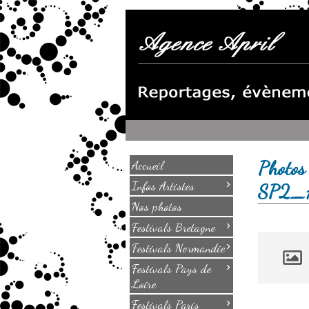
Photos 
Accueil
›
Infos Artistes
SP2_
Nos photos
›
Festivals Bretagne
›
Festivals Normandie
›
Festivals Pays de
Loire
›
Festivals Paris