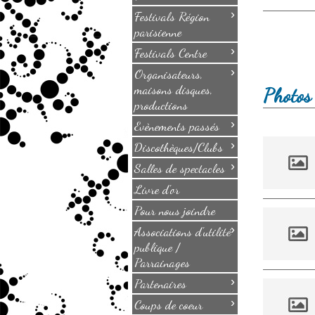
›
Festivals Région
parisienne
›
Festivals Centre
›
Organisateurs,
maisons disques,
Photos 
productions
›
Evènements passés
›
Discothèques/Clubs
›
Salles de spectacles
Livre d'or
Pour nous joindre
›
Associations d'utilité
publique /
Parrainages
›
Partenaires
›
Coups de coeur