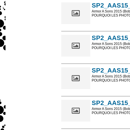
SP2_AAS15
Armor A Sons 2015 (Bobi
POURQUOI LES PHOTOS
Les photos en ligne so
sont, bien entendu, livr
SP2_AAS15
Armor A Sons 2015 (Bobi
POURQUOI LES PHOTOS
Les photos en ligne so
sont, bien entendu, livr
SP2_AAS15
Armor A Sons 2015 (Bobi
POURQUOI LES PHOTOS
Les photos en ligne so
sont, bien entendu, livr
SP2_AAS15_
Armor A Sons 2015 (Bobi
POURQUOI LES PHOTOS
Les photos en ligne so
sont, bien entendu, livr