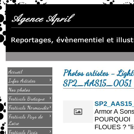
Photos artistes - Ligh
Accueil
›
Infos Artistes
SP2_AAS15_0051
Nos photos
›
Festivals Bretagne
SP2_AAS15
›
Festivals Normandie
Armor A Sons 
›
Festivals Pays de
POURQUOI
Loire
FLOUES ? "lis
›
Festivals Paris