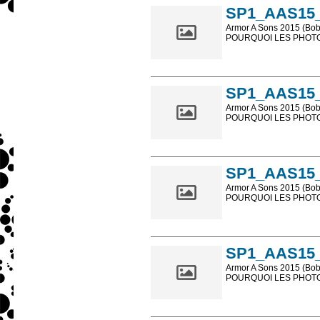
SP1_AAS15
Armor A Sons 2015 (Bobi
POURQUOI LES PHOTOS
Les photos en ligne so
sont, bien entendu, livr
SP1_AAS15
Armor A Sons 2015 (Bobi
POURQUOI LES PHOTOS
Les photos en ligne so
sont, bien entendu, livr
SP1_AAS15
Armor A Sons 2015 (Bobi
POURQUOI LES PHOTOS
Les photos en ligne so
sont, bien entendu, livr
SP1_AAS15
Armor A Sons 2015 (Bobi
POURQUOI LES PHOTOS
Les photos en ligne so
sont, bien entendu, livr