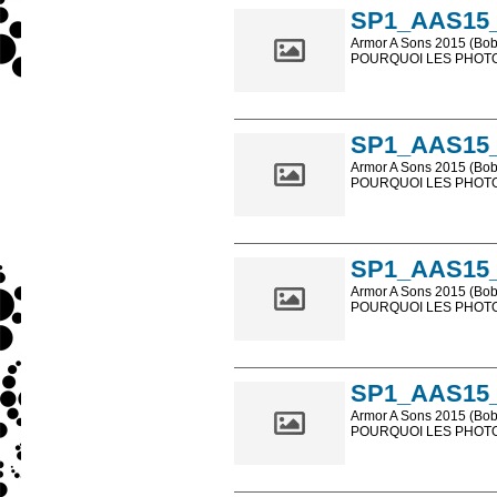
SP1_AAS15
Armor A Sons 2015 (Bobi
POURQUOI LES PHOTOS
Les photos en ligne so
sont, bien entendu, livr
SP1_AAS15
Armor A Sons 2015 (Bobi
POURQUOI LES PHOTOS
Les photos en ligne so
sont, bien entendu, livr
SP1_AAS15
Armor A Sons 2015 (Bobi
POURQUOI LES PHOTOS
Les photos en ligne so
sont, bien entendu, livr
SP1_AAS15
Armor A Sons 2015 (Bobi
POURQUOI LES PHOTOS
Les photos en ligne so
sont, bien entendu, livr