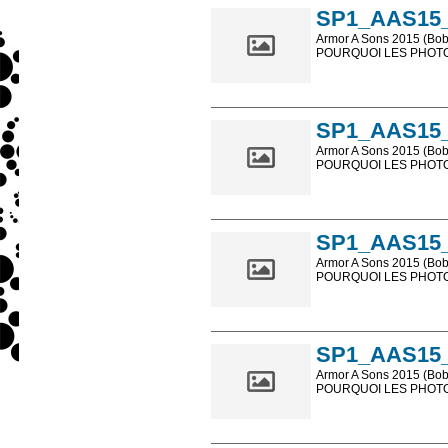
SP1_AAS15
Armor A Sons 2015 (Bobi
POURQUOI LES PHOTOS
Les photos en ligne so
sont, bien entendu, livr
SP1_AAS15
Armor A Sons 2015 (Bobi
POURQUOI LES PHOTOS
Les photos en ligne so
sont, bien entendu, livr
SP1_AAS15
Armor A Sons 2015 (Bobi
POURQUOI LES PHOTOS
Les photos en ligne so
sont, bien entendu, livr
SP1_AAS15
Armor A Sons 2015 (Bobi
POURQUOI LES PHOTOS
Les photos en ligne so
sont, bien entendu, livr