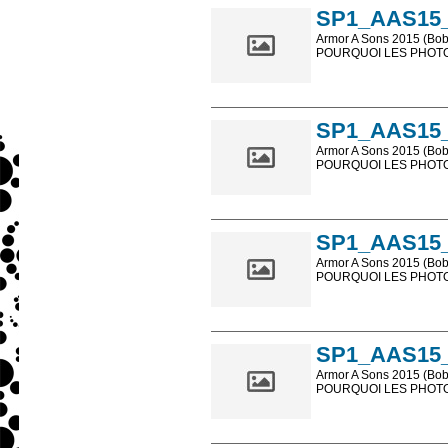
SP1_AAS15
Armor A Sons 2015 (Bobi
POURQUOI LES PHOTOS
Les photos en ligne so
sont, bien entendu, livr
SP1_AAS15
Armor A Sons 2015 (Bobi
POURQUOI LES PHOTOS
Les photos en ligne so
sont, bien entendu, livr
SP1_AAS15
Armor A Sons 2015 (Bobi
POURQUOI LES PHOTOS
Les photos en ligne so
sont, bien entendu, livr
SP1_AAS15
Armor A Sons 2015 (Bobi
POURQUOI LES PHOTOS
Les photos en ligne so
sont, bien entendu, livr