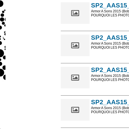
SP2_AAS15
Armor A Sons 2015 (Bobi
POURQUOI LES PHOTOS
Les photos en ligne so
sont, bien entendu, livr
SP2_AAS15
Armor A Sons 2015 (Bobi
POURQUOI LES PHOTOS
Les photos en ligne so
sont, bien entendu, livr
SP2_AAS15
Armor A Sons 2015 (Bobi
POURQUOI LES PHOTOS
Les photos en ligne so
sont, bien entendu, livr
SP2_AAS15
Armor A Sons 2015 (Bobi
POURQUOI LES PHOTOS
Les photos en ligne so
sont, bien entendu, livr