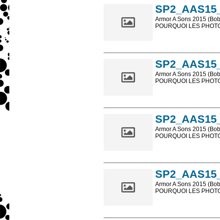
SP2_AAS15
Armor A Sons 2015 (Bobi
POURQUOI LES PHOTOS
Les photos en ligne so
sont, bien entendu, livr
SP2_AAS15
Armor A Sons 2015 (Bobi
POURQUOI LES PHOTOS
Les photos en ligne so
sont, bien entendu, livr
SP2_AAS15
Armor A Sons 2015 (Bobi
POURQUOI LES PHOTOS
Les photos en ligne so
sont, bien entendu, livr
SP2_AAS15
Armor A Sons 2015 (Bobi
POURQUOI LES PHOTOS
Les photos en ligne so
sont, bien entendu, livr