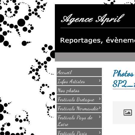
Photos 
Accueil
›
Infos Artistes
SP2_
Nos photos
›
Festivals Bretagne
›
Festivals Normandie
›
Festivals Pays de
Loire
›
Festivals Paris