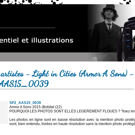
artistes - Light in Cities (Armor A Sons) -
AAS15_0039
SP2_AAS15_0039
Armor A Sons 2015 (Bobital (22)
POURQUOI LES PHOTOS SONT ELLES LEGEREMENT FLOUES ? "lisez en sa
Les photos en ligne sont en basse résolution avec la mention photo prot
sont, bien entendu, livrées en haute résolution sans la mention photo protég