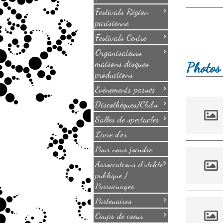
›
Festivals Région
parisienne
›
Festivals Centre
›
Organisateurs,
maisons disques,
Photos 
productions
›
Evènements passés
›
Discothèques/Clubs
›
Salles de spectacles
Livre d'or
Pour nous joindre
›
Associations d'utilité
publique /
Parrainages
›
Partenaires
›
Coups de coeur