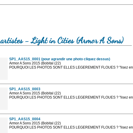
artistes - Light in Cities (Armor A Sons)
SP1_AAS15_0001 (pour agrandir une photo cliquez dessus)
Armor A Sons 2015 (Bobital (22)
POURQUOI LES PHOTOS SONT ELLES LEGEREMENT FLOUES ? "lisez en sa
Les photos en ligne sont en basse résolution avec la mention photo prot
sont, bien entendu, livrées en haute résolution sans la mention photo protég
SP1_AAS15_0003
Armor A Sons 2015 (Bobital (22)
POURQUOI LES PHOTOS SONT ELLES LEGEREMENT FLOUES ? "lisez en sa
Les photos en ligne sont en basse résolution avec la mention photo prot
sont, bien entendu, livrées en haute résolution sans la mention photo protég
SP1_AAS15_0004
Armor A Sons 2015 (Bobital (22)
POURQUOI LES PHOTOS SONT ELLES LEGEREMENT FLOUES ? "lisez en sa