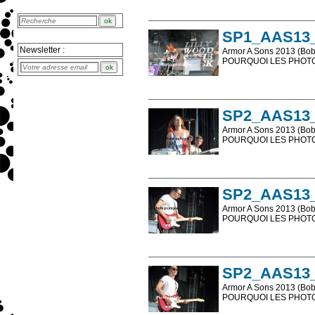
SP1_AAS13
Newsletter :
Armor A Sons 2013 (Bobi
POURQUOI LES PHOTOS
Les photos en ligne so
sont, bien entendu, livr
SP2_AAS13
Armor A Sons 2013 (Bobi
POURQUOI LES PHOTOS
Les photos en ligne so
sont, bien entendu, livr
SP2_AAS13
Armor A Sons 2013 (Bobi
POURQUOI LES PHOTOS
Les photos en ligne so
sont, bien entendu, livr
SP2_AAS13
Armor A Sons 2013 (Bobi
POURQUOI LES PHOTOS