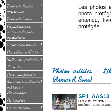
›
Festivals Région
Les photos e
parisienne
photo protég
›
Festivals Centre
entendu, li
›
Organisateurs,
protégée
maisons disques,
productions
›
Evènements passés
›
Discothèques/Clubs
›
Salles de spectacles
Livre d'or
Photos artistes - L
Pour nous joindre
(Armor A Sons)
›
Associations d'utilité
publique /
Parrainages
SP1_AAS13_0
›
Partenaires
LES PHOTOS SONT LEGE
protégée". Lorsque vous
›
Coups de coeur