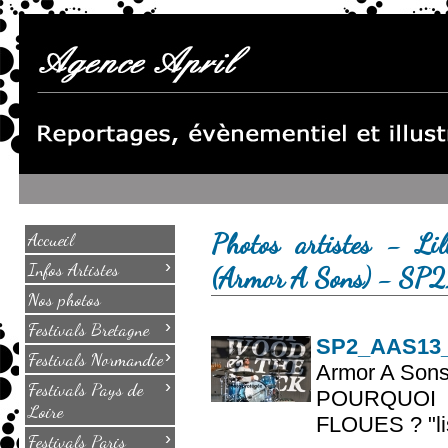
Photos artistes - L
Accueil
›
Infos Artistes
(Armor A Sons) - 
Nos photos
›
Festivals Bretagne
SP2_AAS13
›
Festivals Normandie
Armor A Sons 
›
Festivals Pays de
POURQUOI
Loire
FLOUES ? "lis
›
Festivals Paris