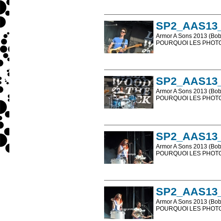
Les photos en ligne so
sont, bien entendu, livr
SP2_AAS13
Armor A Sons 2013 (Bobi
POURQUOI LES PHOTOS
Les photos en ligne so
sont, bien entendu, livr
SP2_AAS13
Armor A Sons 2013 (Bobi
POURQUOI LES PHOTOS
Les photos en ligne so
sont, bien entendu, livr
SP2_AAS13
Armor A Sons 2013 (Bobi
POURQUOI LES PHOTOS
Les photos en ligne so
sont, bien entendu, livr
SP2_AAS13
Armor A Sons 2013 (Bobi
POURQUOI LES PHOTOS