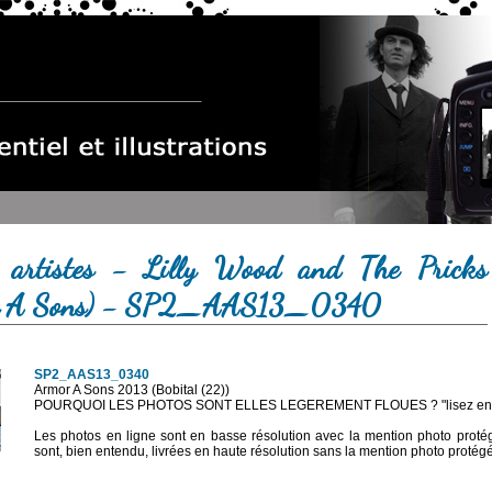
 artistes - Lilly Wood and The Pricks
r A Sons) - SP2_AAS13_0340
SP2_AAS13_0340
Armor A Sons 2013 (Bobital (22))
POURQUOI LES PHOTOS SONT ELLES LEGEREMENT FLOUES ? "lisez en sa
Les photos en ligne sont en basse résolution avec la mention photo prot
sont, bien entendu, livrées en haute résolution sans la mention photo protég