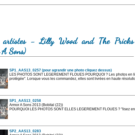
 artistes - Lilly Wood and The Pricks
 A Sons)
SP1_AAS13_0257 (pour agrandir une photo cliquez dessus)
LES PHOTOS SONT LEGEREMENT FLOUES POURQUOI ? Les photos en ligne 
protégée". Lorsque vous les commandez, elles sont livrées en haute résolut
SP1_AAS13_0258
Armor A Sons 2013 (Bobital (22))
POURQUOI LES PHOTOS SONT ELLES LEGEREMENT FLOUES ? "lisez en sa
Les photos en ligne sont en basse résolution avec la mention photo prot
sont, bien entendu, livrées en haute résolution sans la mention photo protég
SP2_AAS13_0283