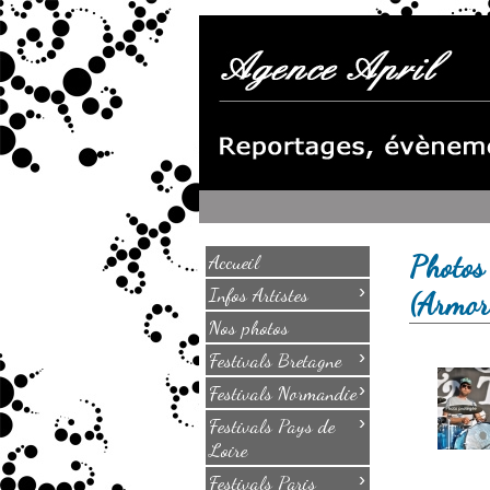
Photos
Accueil
›
Infos Artistes
(Armo
Nos photos
›
Festivals Bretagne
›
Festivals Normandie
›
Festivals Pays de
Loire
›
Festivals Paris