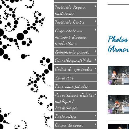
›
Festivals Région
parisienne
›
Festivals Centre
›
Organisateurs,
maisons disques,
Photos
productions
(Armor
›
Evènements passés
›
Discothèques/Clubs
›
Salles de spectacles
Livre d'or
Pour nous joindre
›
Associations d'utilité
publique /
Parrainages
›
Partenaires
›
Coups de coeur