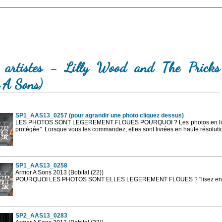
 artistes - Lilly Wood and The Pricks
 A Sons)
SP1_AAS13_0257 (pour agrandir une photo cliquez dessus)
LES PHOTOS SONT LEGEREMENT FLOUES POURQUOI ? Les photos en ligne 
protégée". Lorsque vous les commandez, elles sont livrées en haute résolut
SP1_AAS13_0258
Armor A Sons 2013 (Bobital (22))
POURQUOI LES PHOTOS SONT ELLES LEGEREMENT FLOUES ? "lisez en sa
Les photos en ligne sont en basse résolution avec la mention photo prot
sont, bien entendu, livrées en haute résolution sans la mention photo protég
SP2_AAS13_0283