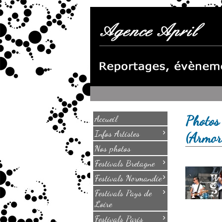
Photos
Accueil
›
Infos Artistes
(Armo
Nos photos
›
Festivals Bretagne
›
Festivals Normandie
›
Festivals Pays de
Loire
›
Festivals Paris