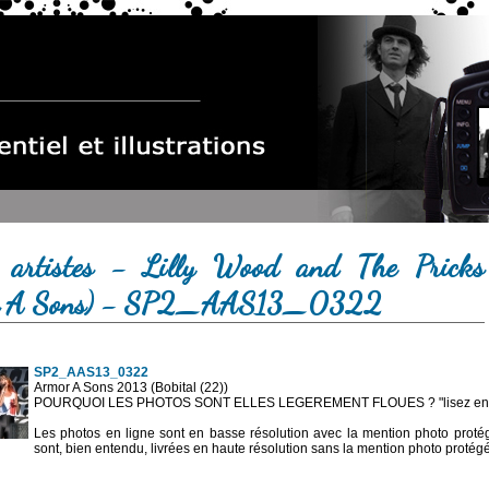
 artistes - Lilly Wood and The Pricks
r A Sons) - SP2_AAS13_0322
SP2_AAS13_0322
Armor A Sons 2013 (Bobital (22))
POURQUOI LES PHOTOS SONT ELLES LEGEREMENT FLOUES ? "lisez en sa
Les photos en ligne sont en basse résolution avec la mention photo prot
sont, bien entendu, livrées en haute résolution sans la mention photo protég