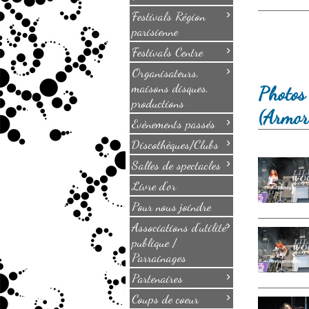
›
Festivals Région
parisienne
›
Festivals Centre
›
Organisateurs,
maisons disques,
Photos
productions
(Armor
›
Evènements passés
›
Discothèques/Clubs
›
Salles de spectacles
Livre d'or
Pour nous joindre
›
Associations d'utilité
publique /
Parrainages
›
Partenaires
›
Coups de coeur