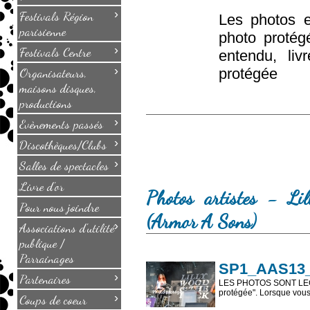
›
Festivals Région
Les photos e
parisienne
photo protég
›
Festivals Centre
entendu, li
›
Organisateurs,
protégée
maisons disques,
productions
›
Evènements passés
›
Discothèques/Clubs
›
Salles de spectacles
Livre d'or
Photos artistes - L
Pour nous joindre
(Armor A Sons)
›
Associations d'utilité
publique /
Parrainages
SP1_AAS13_0
›
Partenaires
LES PHOTOS SONT LEGE
protégée". Lorsque vous
›
Coups de coeur