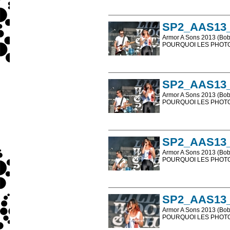
Les photos en ligne so
sont, bien entendu, livr
SP2_AAS13
Armor A Sons 2013 (Bobi
POURQUOI LES PHOTOS
Les photos en ligne so
sont, bien entendu, livr
SP2_AAS13
Armor A Sons 2013 (Bobi
POURQUOI LES PHOTOS
Les photos en ligne so
sont, bien entendu, livr
SP2_AAS13
Armor A Sons 2013 (Bobi
POURQUOI LES PHOTOS
Les photos en ligne so
sont, bien entendu, livr
SP2_AAS13
Armor A Sons 2013 (Bobi
POURQUOI LES PHOTOS