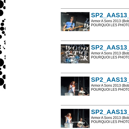
Les photos en ligne so
sont, bien entendu, livr
SP2_AAS13
Armor A Sons 2013 (Bobi
POURQUOI LES PHOTOS
Les photos en ligne so
sont, bien entendu, livr
SP2_AAS13
Armor A Sons 2013 (Bobi
POURQUOI LES PHOTOS
Les photos en ligne so
sont, bien entendu, livr
SP2_AAS13
Armor A Sons 2013 (Bobi
POURQUOI LES PHOTOS
Les photos en ligne so
sont, bien entendu, livr
SP2_AAS13
Armor A Sons 2013 (Bobi
POURQUOI LES PHOTOS