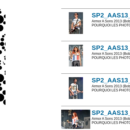
Les photos en ligne so
sont, bien entendu, livr
SP2_AAS13
Armor A Sons 2013 (Bobi
POURQUOI LES PHOTOS
Les photos en ligne so
sont, bien entendu, livr
SP2_AAS13
Armor A Sons 2013 (Bobi
POURQUOI LES PHOTOS
Les photos en ligne so
sont, bien entendu, livr
SP2_AAS13
Armor A Sons 2013 (Bobi
POURQUOI LES PHOTOS
Les photos en ligne so
sont, bien entendu, livr
SP2_AAS13
Armor A Sons 2013 (Bobi
POURQUOI LES PHOTOS