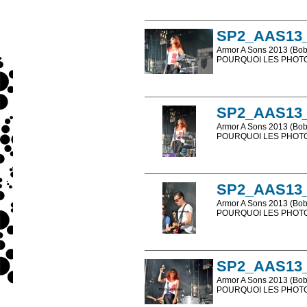
Les photos en ligne so
sont, bien entendu, livr
SP2_AAS13
Armor A Sons 2013 (Bobi
POURQUOI LES PHOTOS
Les photos en ligne so
sont, bien entendu, livr
SP2_AAS13
Armor A Sons 2013 (Bobi
POURQUOI LES PHOTOS
Les photos en ligne so
sont, bien entendu, livr
SP2_AAS13
Armor A Sons 2013 (Bobi
POURQUOI LES PHOTOS
Les photos en ligne so
sont, bien entendu, livr
SP2_AAS13
Armor A Sons 2013 (Bobi
POURQUOI LES PHOTOS