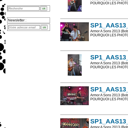
POURQUOI LES PHOTOS
Les photos en ligne so
sont, bien entendu, livr
Newsletter :
SP1_AAS13
Armor A Sons 2013 (Bobi
POURQUOI LES PHOTOS
Les photos en ligne so
sont, bien entendu, livr
SP1_AAS13
Armor A Sons 2013 (Bobi
POURQUOI LES PHOTOS
Les photos en ligne so
sont, bien entendu, livr
SP1_AAS13
Armor A Sons 2013 (Bobi
POURQUOI LES PHOTOS
Les photos en ligne so
sont, bien entendu, livr
SP1_AAS13
Armor A Sons 2013 (Bobi