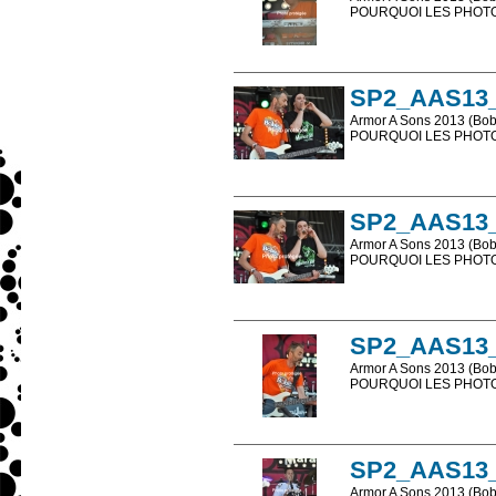
POURQUOI LES PHOTOS
Les photos en ligne so
sont, bien entendu, livr
SP2_AAS13
Armor A Sons 2013 (Bobi
POURQUOI LES PHOTOS
Les photos en ligne so
sont, bien entendu, livr
SP2_AAS13
Armor A Sons 2013 (Bobi
POURQUOI LES PHOTOS
Les photos en ligne so
sont, bien entendu, livr
SP2_AAS13
Armor A Sons 2013 (Bobi
POURQUOI LES PHOTOS
Les photos en ligne so
sont, bien entendu, livr
SP2_AAS13
Armor A Sons 2013 (Bobi