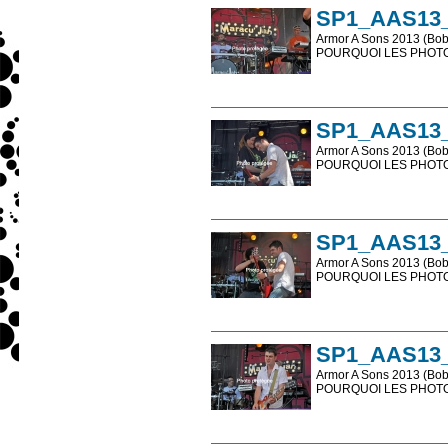
SP1_AAS13
Armor A Sons 2013 (Bobi
POURQUOI LES PHOTOS
Les photos en ligne so
sont, bien entendu, livr
SP1_AAS13
Armor A Sons 2013 (Bobi
POURQUOI LES PHOTOS
Les photos en ligne so
sont, bien entendu, livr
SP1_AAS13
Armor A Sons 2013 (Bobi
POURQUOI LES PHOTOS
Les photos en ligne so
sont, bien entendu, livr
SP1_AAS13
Armor A Sons 2013 (Bobi
POURQUOI LES PHOTOS
Les photos en ligne so
sont, bien entendu, livr