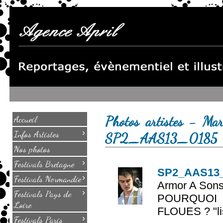
Photos artistes - Ma
Accueil
›
Infos Artistes
SP2_AAS13_0185
Nos photos
›
Festivals Bretagne
SP2_AAS13
›
Festivals Normandie
Armor A Sons 
›
Festivals Pays de
POURQUOI
Loire
FLOUES ? "lis
›
Festivals Paris