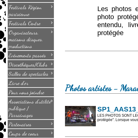
›
Festivals Région
Les photos e
parisienne
photo protég
›
Festivals Centre
entendu, li
›
Organisateurs,
protégée
maisons disques,
productions
›
Evènements passés
›
Discothèques/Clubs
›
Salles de spectacles
Livre d'or
Photos artistes - Mara
Pour nous joindre
›
Associations d'utilité
publique /
SP1_AAS13_0
Parrainages
LES PHOTOS SONT LEGE
protégée". Lorsque vous
›
Partenaires
›
Coups de coeur