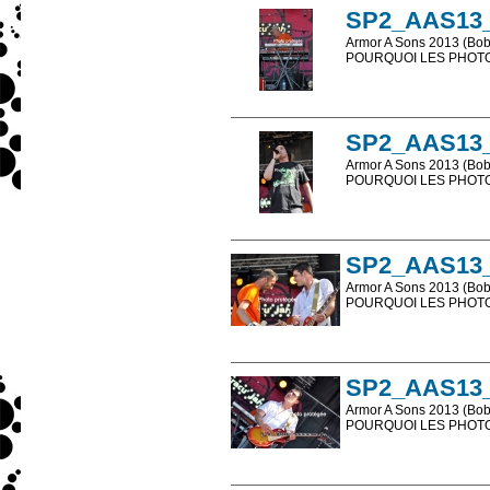
SP2_AAS13
Armor A Sons 2013 (Bobi
POURQUOI LES PHOTOS
Les photos en ligne so
sont, bien entendu, livr
SP2_AAS13
Armor A Sons 2013 (Bobi
POURQUOI LES PHOTOS
Les photos en ligne so
sont, bien entendu, livr
SP2_AAS13
Armor A Sons 2013 (Bobi
POURQUOI LES PHOTOS
Les photos en ligne so
sont, bien entendu, livr
SP2_AAS13
Armor A Sons 2013 (Bobi
POURQUOI LES PHOTOS
Les photos en ligne so
sont, bien entendu, livr