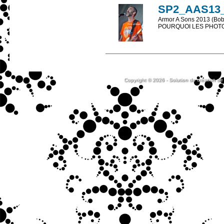
SP2_AAS13
Armor A Sons 2013 (Bobi
POURQUOI LES PHOTOS
Les photos en ligne so
sont, bien entendu, livr
Copyright © 2026 - Solution de création de 