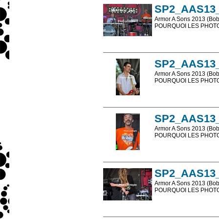
SP2_AAS13
Armor A Sons 2013 (Bobi
POURQUOI LES PHOTOS
Les photos en ligne so
sont, bien entendu, livr
SP2_AAS13
Armor A Sons 2013 (Bobi
POURQUOI LES PHOTOS
Les photos en ligne so
sont, bien entendu, livr
SP2_AAS13
Armor A Sons 2013 (Bobi
POURQUOI LES PHOTOS
Les photos en ligne so
sont, bien entendu, livr
SP2_AAS13
Armor A Sons 2013 (Bobi
POURQUOI LES PHOTOS
Les photos en ligne so
sont, bien entendu, livr