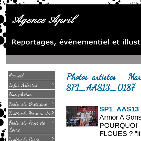
Photos artistes - Ma
Accueil
›
Infos Artistes
SP1_AAS13_0187
Nos photos
›
Festivals Bretagne
SP1_AAS13
›
Festivals Normandie
Armor A Sons 
›
Festivals Pays de
POURQUOI
Loire
FLOUES ? "lis
›
Festivals Paris