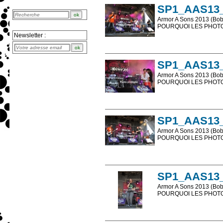
SP1_AAS13
Armor A Sons 2013 (Bobi
POURQUOI LES PHOTOS
Newsletter :
Les photos en ligne so
sont, bien entendu, livr
SP1_AAS13
Armor A Sons 2013 (Bobi
POURQUOI LES PHOTOS
Les photos en ligne so
sont, bien entendu, livr
SP1_AAS13
Armor A Sons 2013 (Bobi
POURQUOI LES PHOTOS
Les photos en ligne so
sont, bien entendu, livr
SP1_AAS13
Armor A Sons 2013 (Bobi
POURQUOI LES PHOTOS
Les photos en ligne so
sont, bien entendu, livr