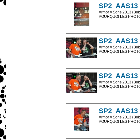
SP2_AAS13
Armor A Sons 2013 (Bobi
POURQUOI LES PHOTOS
Les photos en ligne so
sont, bien entendu, livr
SP2_AAS13
Armor A Sons 2013 (Bobi
POURQUOI LES PHOTOS
Les photos en ligne so
sont, bien entendu, livr
SP2_AAS13
Armor A Sons 2013 (Bobi
POURQUOI LES PHOTOS
Les photos en ligne so
sont, bien entendu, livr
SP2_AAS13
Armor A Sons 2013 (Bobi
POURQUOI LES PHOTOS
Les photos en ligne so
sont, bien entendu, livr