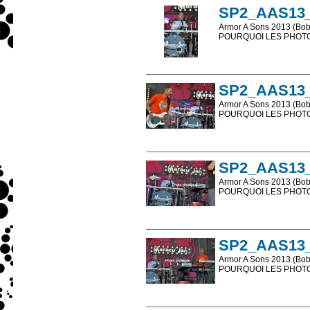
SP2_AAS13
Armor A Sons 2013 (Bobi
POURQUOI LES PHOTOS
Les photos en ligne so
sont, bien entendu, livr
SP2_AAS13
Armor A Sons 2013 (Bobi
POURQUOI LES PHOTOS
Les photos en ligne so
sont, bien entendu, livr
SP2_AAS13
Armor A Sons 2013 (Bobi
POURQUOI LES PHOTOS
Les photos en ligne so
sont, bien entendu, livr
SP2_AAS13
Armor A Sons 2013 (Bobi
POURQUOI LES PHOTOS
Les photos en ligne so
sont, bien entendu, livr