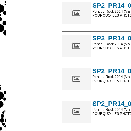
SP2_PR14_0
Pont du Rock 2014 (Male
POURQUOI LES PHOTOS
Les photos en ligne so
sont, bien entendu, livr
SP2_PR14_0
Pont du Rock 2014 (Male
POURQUOI LES PHOTOS
Les photos en ligne so
sont, bien entendu, livr
SP2_PR14_0
Pont du Rock 2014 (Male
POURQUOI LES PHOTOS
Les photos en ligne so
sont, bien entendu, livr
SP2_PR14_0
Pont du Rock 2014 (Male
POURQUOI LES PHOTOS
Les photos en ligne so
sont, bien entendu, livr