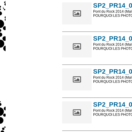
SP2_PR14_0
Pont du Rock 2014 (Male
POURQUOI LES PHOTOS
Les photos en ligne so
sont, bien entendu, livr
SP2_PR14_0
Pont du Rock 2014 (Male
POURQUOI LES PHOTOS
Les photos en ligne so
sont, bien entendu, livr
SP2_PR14_0
Pont du Rock 2014 (Male
POURQUOI LES PHOTOS
Les photos en ligne so
sont, bien entendu, livr
SP2_PR14_0
Pont du Rock 2014 (Male
POURQUOI LES PHOTOS
Les photos en ligne so
sont, bien entendu, livr