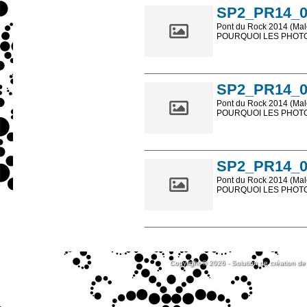
SP2_PR14_0
Pont du Rock 2014 (Male
POURQUOI LES PHOTOS
Les photos en ligne so
sont, bien entendu, livr
SP2_PR14_0
Pont du Rock 2014 (Male
POURQUOI LES PHOTOS
Les photos en ligne so
sont, bien entendu, livr
SP2_PR14_0
Pont du Rock 2014 (Male
POURQUOI LES PHOTOS
Les photos en ligne so
sont, bien entendu, livr
Copyright © 2026 - Solution de création de 