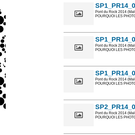
SP1_PR14_0
Pont du Rock 2014 (Male
POURQUOI LES PHOTOS
Les photos en ligne so
sont, bien entendu, livr
SP1_PR14_0
Pont du Rock 2014 (Male
POURQUOI LES PHOTOS
Les photos en ligne so
sont, bien entendu, livr
SP1_PR14_0
Pont du Rock 2014 (Male
POURQUOI LES PHOTOS
Les photos en ligne so
sont, bien entendu, livr
SP2_PR14_0
Pont du Rock 2014 (Male
POURQUOI LES PHOTOS
Les photos en ligne so
sont, bien entendu, livr