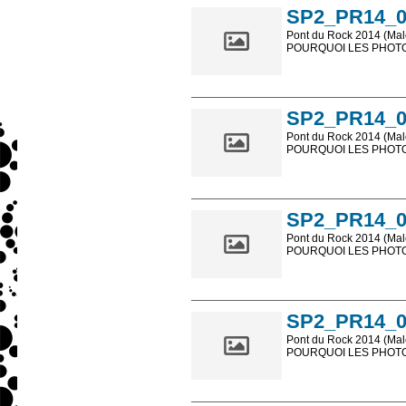
SP2_PR14_0
Pont du Rock 2014 (Male
POURQUOI LES PHOTOS
Les photos en ligne so
sont, bien entendu, livr
SP2_PR14_0
Pont du Rock 2014 (Male
POURQUOI LES PHOTOS
Les photos en ligne so
sont, bien entendu, livr
SP2_PR14_0
Pont du Rock 2014 (Male
POURQUOI LES PHOTOS
Les photos en ligne so
sont, bien entendu, livr
SP2_PR14_0
Pont du Rock 2014 (Male
POURQUOI LES PHOTOS
Les photos en ligne so
sont, bien entendu, livr