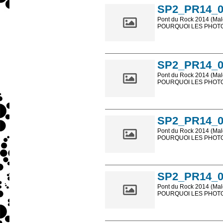
SP2_PR14_0
Pont du Rock 2014 (Male
POURQUOI LES PHOTOS
Les photos en ligne so
sont, bien entendu, livr
SP2_PR14_0
Pont du Rock 2014 (Male
POURQUOI LES PHOTOS
Les photos en ligne so
sont, bien entendu, livr
SP2_PR14_0
Pont du Rock 2014 (Male
POURQUOI LES PHOTOS
Les photos en ligne so
sont, bien entendu, livr
SP2_PR14_0
Pont du Rock 2014 (Male
POURQUOI LES PHOTOS
Les photos en ligne so
sont, bien entendu, livr