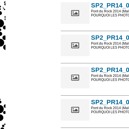
SP2_PR14_0
Pont du Rock 2014 (Male
POURQUOI LES PHOTOS
Les photos en ligne so
sont, bien entendu, livr
SP2_PR14_0
Pont du Rock 2014 (Male
POURQUOI LES PHOTOS
Les photos en ligne so
sont, bien entendu, livr
SP2_PR14_0
Pont du Rock 2014 (Male
POURQUOI LES PHOTOS
Les photos en ligne so
sont, bien entendu, livr
SP2_PR14_0
Pont du Rock 2014 (Male
POURQUOI LES PHOTOS
Les photos en ligne so
sont, bien entendu, livr